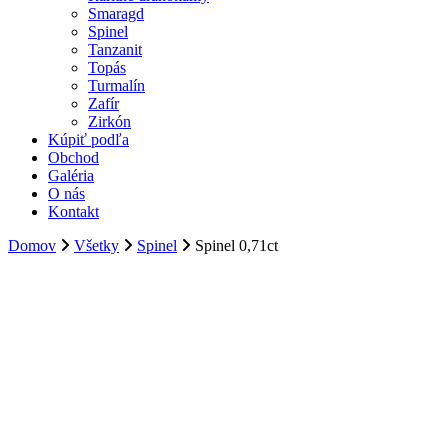
Smaragd
Spinel
Tanzanit
Topás
Turmalín
Zafír
Zirkón
Kúpiť podľa
Obchod
Galéria
O nás
Kontakt
Domov
Všetky
Spinel
Spinel 0,71ct