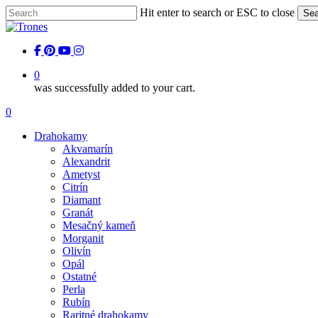
Skip
Hit enter to search or ESC to close
Sea
to
Close
main
Search
content
facebook
pinterest
youtube
instagram
0
was successfully added to your cart.
Menu
0
Menu
Drahokamy
Akvamarín
Alexandrit
Ametyst
Citrín
Diamant
Granát
Mesačný kameň
Morganit
Olivín
Opál
Ostatné
Perla
Rubín
Raritné drahokamy