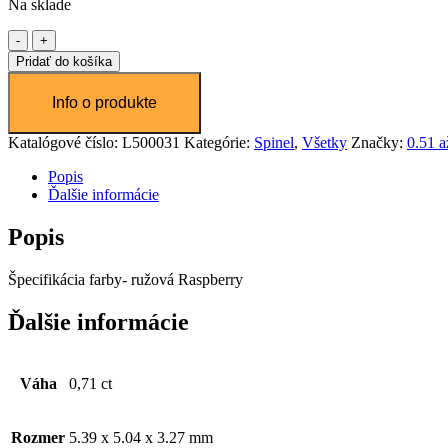
Na sklade
Beginning of dialog window. Escape will cancel and close the windo
množstvo
Spinel
Pridať do košíka
Text
0,71ct
Color
Transparency
Background
Color
Transparency
Katalógové číslo:
L500031
Kategórie:
Spinel
,
Všetky
Značky:
0.51 a
Window
Popis
Ďalšie informácie
Color
Transparency
Font Size
Popis
Špecifikácia farby- ružová Raspberry
Text Edge Style
Ďalšie informácie
Font Family
Váha
0,71 ct
Reset
restore all settings to the default values
Done
Close Modal Dialog
Rozmer
5.39 x 5.04 x 3.27 mm