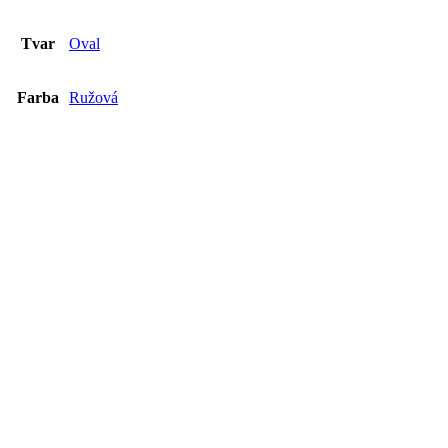
End of dialog window.
Tvar
Oval
Farba
Ružová
Spinel 0,95ct
€
80
€
80
Pridať do košíka
Spinel 0,76ct PREDANĚ