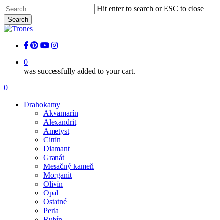
Skip
Hit enter to search or ESC to close
to
Search
main
Close
content
Search
facebook
pinterest
youtube
instagram
0
was successfully added to your cart.
Menu
0
Menu
Drahokamy
Akvamarín
Alexandrit
Ametyst
Citrín
Diamant
Granát
Mesačný kameň
Morganit
Olivín
Opál
Ostatné
Perla
Rubín