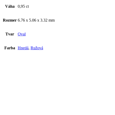
Váha
0,95 ct
Rozmer
6.76 x 5.06 x 3.32 mm
Tvar
Oval
Farba
Hnedá
,
Ružová
Spinel 0,76ct PREDANĚ
€
288
€
288
Pridať do košíka