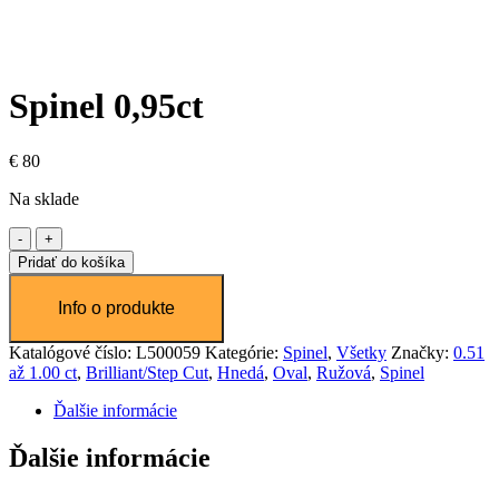
Spinel 0,95ct
€
80
Na sklade
množstvo
Spinel
Pridať do košíka
0,95ct
Katalógové číslo:
L500059
Kategórie:
Spinel
,
Všetky
Značky:
0.51
až 1.00 ct
,
Brilliant/Step Cut
,
Hnedá
,
Oval
,
Ružová
,
Spinel
Ďalšie informácie
Ďalšie informácie