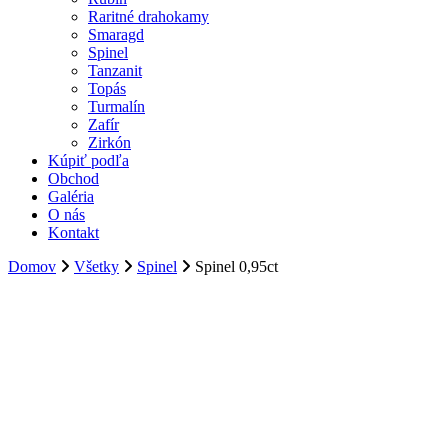
Raritné drahokamy
Smaragd
Spinel
Tanzanit
Topás
Turmalín
Zafír
Zirkón
Kúpiť podľa
Obchod
Galéria
O nás
Kontakt
Domov
Všetky
Spinel
Spinel 0,95ct