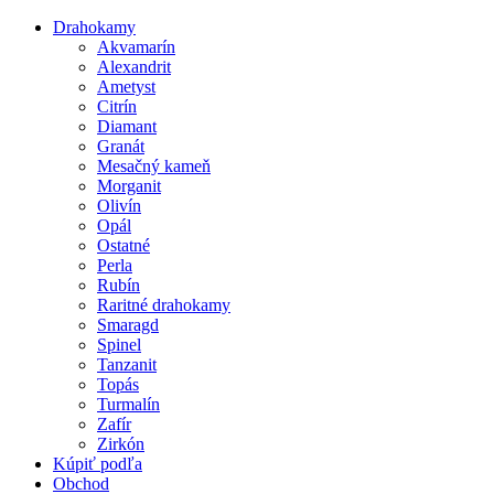
Close
Drahokamy
Menu
Akvamarín
Alexandrit
Ametyst
Citrín
Diamant
Granát
Mesačný kameň
Morganit
Olivín
Opál
Ostatné
Perla
Rubín
Raritné drahokamy
Smaragd
Spinel
Tanzanit
Topás
Turmalín
Zafír
Zirkón
Kúpiť podľa
Obchod