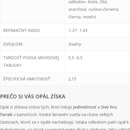
odleskov- biela, žltá,
oranžová, ružovo-červená,
čierna, modrá
REFRAKČNÝ INDEX
1.37- 1.43
DVOJLOM
žiadny
TVRDOSŤ PODĽA MOHSOVEJ
5,5- 6,5
TABUĽKY
ŠPECIFICKÁ HMOTNOSŤ
2,15
PREČO SI VÁS OPÁL ZÍSKA
Opál si získava srdcia tých, ktorí milujú
jedinečnosť
a
živú hru
farieb
v kameňoch. Vzniká lámaním svetla na rôzne veľkých
časticiach, ktoré sa v opále nachádzajú. Vďaka odleskom patrí opál k
drahokamom, na ktoré sa neprestanete dívať s obdivom. Jeho vzhľad