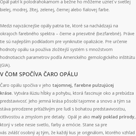
Opál patrí k polodrahokamom a bežne ho môžeme uzrieť v svetlej
bielej, modrej, žltej, zelenej, čiernej alebo fialovej farbe.
Medzi najvzácnejšie opály patria tie, ktoré sa nachádzajú na
okrajoch farebného spektra – čierne a priesvitné (bezfarebné). Práve
tie sú najlepším podkladom pre vyniknutie opalizácie. Pre určenie
hodnoty opálu sa používa zložitejší systém s množstvom
hodnotiacich parametrov podľa Amerického gemologického inštitútu
(GIA).
V ČOM SPOČÍVA ČARO OPÁLU
Čaro opálu spočíva v jeho
tajomnej, far
ebne
pulzujúcej
kráse
.
Vytvára ilúziu hĺbky a pohybu, ktorá fascinuje oko a prebúdza
predstavivosť. Jeho jemná krása pôsobí tajomne a snovo a tým sa
stáva prirodzene príťažlivým pre ľudí s bohatou predstavivosťou,
citlivosťou a zmyslom pre detaily. Opál je ako
malý poklad prírody
,
ktorý v sebe nesie svetlo, farby a emócie. Stane sa pre
vás zvlášť osobný aj tým, že každý kus je originálom, ktorého vzhľad