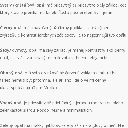
Svetlý (krištáľový) opál
má priesvitný až priesvitne biely základ, cez
ktorý krásne preniká hra farieb. Často pôsobí étericky a jemne.
Čierny opál
má tmavošedý až čierny podklad, ktorý výrazne
zvýrazňuje kontrast farebných zábleskov. Je to najcennejší typ opálu.
Šedý
/
dym
ový
opál
má sivý základ, je menej kontrastný ako čierny
opál, ale stále zaujímavý pre milovníkov tlmenej elegancie.
Ohnivý opál
má sýto oranžovú až červenú základnú farbu. Hra
farieb nemusí byť prítomná, ale ak áno, ide o veľmi cenný
úkaz typický najmä pre Mexiko.
Vodný opál
je priesvitný až priehľadný s jemnou modrastou alebo
zelenkastou žiarou. Pôsobí nežne a minimalisticky.
Zelený opál
má mäkký, jablkovozelený až smaragdový odtieň. Nie