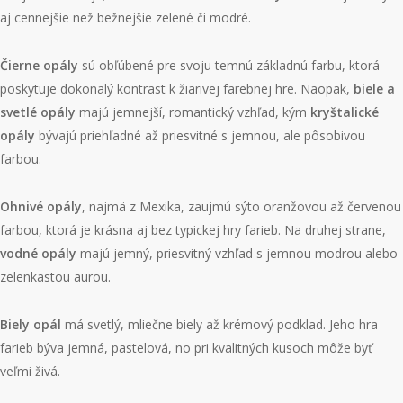
aj cennejšie než bežnejšie zelené či modré.
Čierne opály
sú obľúbené pre svoju temnú základnú farbu, ktorá
poskytuje dokonalý kontrast k žiarivej farebnej hre. Naopak,
biele a
svetlé opály
majú jemnejší, romantický vzhľad, kým
kryštalické
opály
bývajú priehľadné až priesvitné s jemnou, ale pôsobivou
farbou.
Ohnivé opály
, najmä z Mexika, zaujmú sýto oranžovou až červenou
farbou, ktorá je krásna aj bez typickej hry farieb. Na druhej strane,
vodné opály
majú jemný, priesvitný vzhľad s jemnou modrou alebo
zelenkastou aurou.
Biely opál
má svetlý, mliečne biely až krémový podklad. Jeho hra
farieb býva jemná, pastelová, no pri kvalitných kusoch môže byť
veľmi živá.