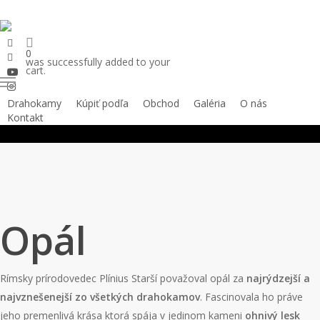
Skip
to
facebook
main
0
pinterest
was successfully added to your
content
youtube
cart.
Menu
instagram
Drahokamy
Kúpiť podľa
Obchod
Galéria
O nás
Kontakt
Opál
Rímsky prírodovedec Plínius Starší považoval opál za
najrýdzejší a
najvznešenejší zo všetkých drahokamov
. Fascinovala ho práve
jeho premenlivá krása ktorá spája v jedinom kameni
ohnivý lesk