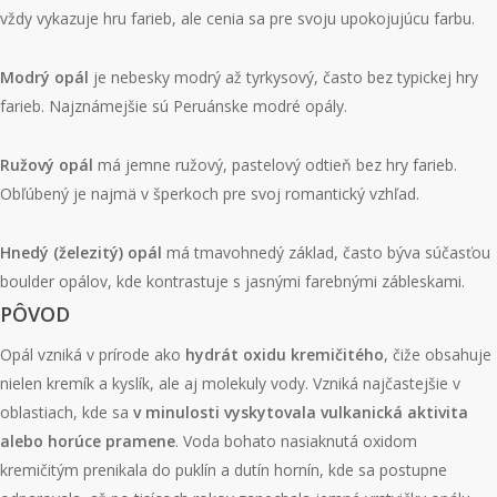
vždy vykazuje hru farieb, ale cenia sa pre svoju upokojujúcu farbu.
Modrý opál
je nebesky modrý až tyrkysový, často bez typickej hry
farieb. Najznámejšie sú Peruánske modré opály.
Ružový opál
má jemne ružový, pastelový odtieň bez hry farieb.
Obľúbený je najmä v šperkoch pre svoj romantický vzhľad.
Hnedý (železitý) opál
má
tmavohnedý základ, často býva súčasťou
boulder opálov, kde kontrastuje s jasnými farebnými zábleskami.
PÔVOD
Opál vzniká v prírode ako
hydrát oxidu kremičitého
, čiže obsahuje
nielen kremík a kyslík, ale aj molekuly vody. Vzniká najčastejšie v
oblastiach, kde sa
v minulosti vyskytovala vulkanická aktivita
alebo horúce pramene
. Voda bohato nasiaknutá oxidom
kremičitým prenikala do puklín a dutín hornín, kde sa postupne