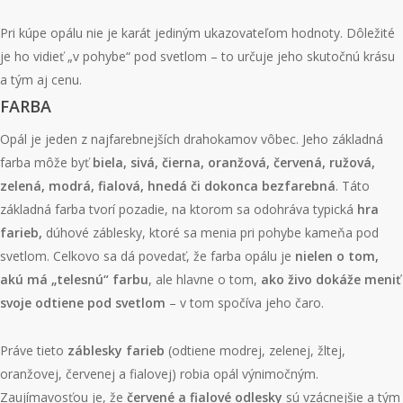
Pri kúpe opálu nie je karát jediným ukazovateľom hodnoty. Dôležité
je ho vidieť „v pohybe“ pod svetlom – to určuje jeho skutočnú krásu
a tým aj cenu.
FARBA
Opál je jeden z najfarebnejších drahokamov vôbec. Jeho základná
farba môže byť
biela, sivá, čierna, oranžová, červená, ružová,
zelená, modrá, fialová, hnedá či dokonca bezfarebná
. Táto
základná farba tvorí pozadie, na ktorom sa odohráva typická
hra
farieb
,
dúhové záblesky, ktoré sa menia pri pohybe kameňa pod
svetlom. Celkovo sa dá povedať, že farba opálu je
nielen o tom,
akú má „telesnú“ farbu
, ale hlavne o tom,
ako živo dokáže meniť
svoje odtiene pod svetlom
– v tom spočíva jeho čaro.
Práve tieto
záblesky farieb
(odtiene modrej, zelenej, žltej,
oranžovej, červenej a fialovej) robia opál výnimočným.
Zaujímavosťou je, že
červené a fialové odlesky
sú vzácnejšie a tým