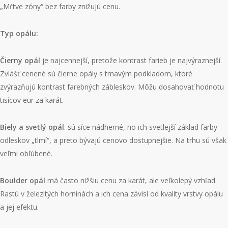
„Mŕtve zóny“ bez farby znižujú cenu.
Typ opálu:
Čierny opál
je najcennejší, pretože kontrast farieb je najvýraznejší.
Zvlášť cenené sú čierne opály s tmavým podkladom, ktoré
zvýrazňujú kontrast farebných zábleskov. Môžu dosahovať hodnotu
tisícov eur za karát.
Biely a svetlý opál
. sú síce nádherné, no ich svetlejší základ farby
odleskov „tlmí“, a preto bývajú cenovo dostupnejšie. Na trhu sú však
veľmi obľúbené.
Boulder opál
má často nižšiu cenu za karát, ale veľkolepý vzhľad.
Rastú v železitých horninách a ich cena závisí od kvality vrstvy opálu
a jej efektu.