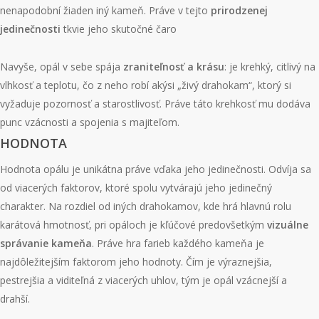
nenapodobní žiaden iný kameň. Práve v tejto
prirodzenej
jedinečnosti
tkvie jeho skutočné čaro
Navyše, opál v sebe spája
zraniteľnosť a krásu
: je krehký, citlivý na
vlhkosť a teplotu, čo z neho robí akýsi „živý drahokam“, ktorý si
vyžaduje pozornosť a starostlivosť. Práve táto krehkosť mu dodáva
punc vzácnosti a spojenia s majiteľom.
HODNOTA
Hodnota opálu je unikátna práve vďaka jeho jedinečnosti. Odvíja sa
od viacerých faktorov, ktoré spolu vytvárajú jeho jedinečný
charakter. Na rozdiel od iných drahokamov, kde hrá hlavnú rolu
karátová hmotnosť, pri opáloch je kľúčové predovšetkým
vizuálne
správanie kameňa
. Práve hra farieb každého kameňa je
najdôležitejším faktorom jeho hodnoty. Čím je výraznejšia,
pestrejšia a viditeľná z viacerých uhlov, tým je opál vzácnejší a
drahší.