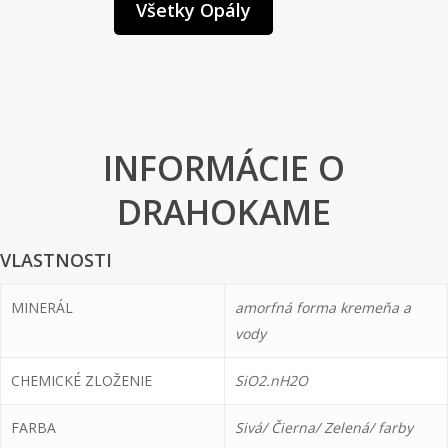
Všetky Opály
INFORMÁCIE O
DRAHOKAME
VLASTNOSTI
MINERÁL
amorfná forma kremeňa a
vody
CHEMICKÉ ZLOŽENIE
SiO2.nH2O
FARBA
Sivá/ Čierna/ Zelená/ farby