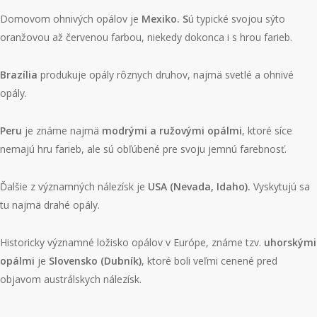
Domovom ohnivých opálov je
Mexiko
. S
ú typické svojou sýto
oranžovou až červenou farbou, niekedy dokonca i s hrou farieb.
Brazília
produkuje opály rôznych druhov, najmä svetlé a ohnivé
opály.
Peru
je známe najmä
modrými a ružovými opálmi
, ktoré síce
nemajú hru farieb, ale sú obľúbené pre svoju jemnú farebnosť.
Ďalšie z významných
nálezísk je
USA (Nevada, Idaho).
Vyskytujú sa
tu najmä drahé opály.
Historicky významné ložisko opálov v Európe, známe tzv.
uhorskými
opálmi
je
Slovensko (Dubník)
, ktoré boli veľmi cenené pred
objavom austrálskych nálezísk.