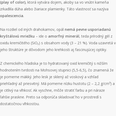
(play of color)
, ktorá vytvára dojem, akoby sa vo vnútri kameňa
zrkadlila dúha alebo žiariace plamienky. Táto vlastnosť sa nazýva
opalescencia
.
Na rozdiel od iných drahokamov, opál
nemá pevne usporiadanú
kryštálovú mriežku
– ide o
amorfný minerál
, teda prírodný gél z
oxidu kremičitého (SiO₂) s obsahom vody (3 – 21 %). Voda uzavretá v
jeho štruktúre je dôvodom jeho krehkosti aj fascinujúcej optiky.
Z chemického hľadiska je to hydratovaný oxid kremičitý s nižším
hodnotením tvrdosti na Mohsovej stupnici (5,5-6,5), čo znamená že
je pomerne mäkký. Jeho lesk je sklený až voskový a vzhľad
priehľadný až priesvitný. Má pomerne nízku hustotu (2 – 2,2 g/cm³) a
je citlivý na vlhkosť. Ak vyschne, môže stratiť farbu a pri náraze
ľahšie praskne. Preto sa odporúča skladovať ho v prostredí s
dostatočnou vlhkosťou.