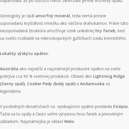
odparovala, až po tisícoch rokov zanechala jemné vrstvičky opálu.
Geologicky je opál
amorfný minerál
, teda nemá presne
usporiadanú kryštálovú mriežku ako väčšina drahokamov. Práve táto
neusporiadaná štruktúra umožňuje vznik unikátnej
hry farieb
, keď
sa svetlo rozkladá na mikroskopických guľôčkach oxidu kremičitého.
Lokality výskytu opálov:
Austrália
ako najväčší a najznámejší producent opálov na svete
pokrýva cca 90 % svetovej produkcie. Oblasti ako
Lightning Ridge
(čierny opál)
,
Coober Pedy (biely opál)
a
Andamooka
sú
legendárne.
V posledných desaťročiach sa vynikajúcimi opálmi preslávila
Etiópia
.
Ťažia sa tu opály
s
často veľmi výraznou hrou farieb a priesvitným
základom. Najznámejšia je oblasť
Wel
o
.