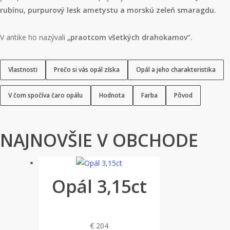
rubínu, purpurový lesk ametystu a morskú zeleň smaragdu
.
V antike ho nazývali
„praotcom všetkých drahokamov“
.
Vlastnosti
Prečo si vás opál získa
Opál a jeho charakteristika
V čom spočíva čaro opálu
Hodnota
Farba
Pôvod
NAJNOVŠIE V OBCHODE
Opál 3,15ct
€
204