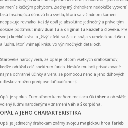
sa mení s každým pohybom. Žiadny iný drahokam nedokáže vytvoriť
takú fascinujúcu dúhovú hru svetla, ktorá sa v žiadnom kameni
neopakuje rovnako. Každý opál je absolútne jedinečný a práve tým
dokáže podtrhnúť
individualitu a
originalitu
každého človeka
. Pre
svoju krehkú krásu a „živý“ efekt sa často spája s umeleckou dušou
a ľuďmi, ktorí vnímajú krásu vo výnimočných detailoch.
Staroveké národy verili, že opál je otcom všetkých drahokamov,
keďže odrážal celé spektrum farieb. Neskôr mu boli prisudzované
najmä ochranné účinky a viera, že pomocou neho a jeho dúhových
odleskov možno predpovedať budúcnosť.
Opál je spolu s Turmalínom kameňom mesiaca
Október
a obzvlášť
volený ľuďmi narodenými v znamení
Váh
a
Škorpióna.
OPÁL A JEHO CHARAKTERISTIKA
Opál je jedinečný drahokam známy svojou
magickou
hrou farieb