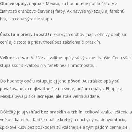
Ohnivé opály
,
najmä z Mexika, sú hodnotené podľa čistoty a
žiarivosti oranžovo-červenej farby. Ak navyše vykazujú aj farebnú
hru, ich cena výrazne stúpa.
Čistota a priesvitnosť:
U niektorých druhov (napr. ohnivý opál) sa
cení aj čistota a priesvitnosť bez zakalenia či prasklín.
Veľkosť a tvar:
Väčšie a kvalitné opály sú výrazne drahšie. Cena však
stúpa skôr s kvalitou hry farieb než s hmotnosťou.
Do hodnoty opálu vstupuje aj jeho
pôvod
. Austrálske opály sú
považované za najkvalitnejšie na svete, pričom opály z Etiópie a
Mexika bývajú síce lacnejšie, ale stále veľmi žiadané.
Dôležitý je aj
vzhľad bez prasklín a trhlín
, celková kvalita leštenia a
veľkosť kameňa. Keďže opál je krehký a náchylný na dehydratáciu,
špičkové kusy bez poškodení sú vzácnejšie a tým pádom cennejšie.