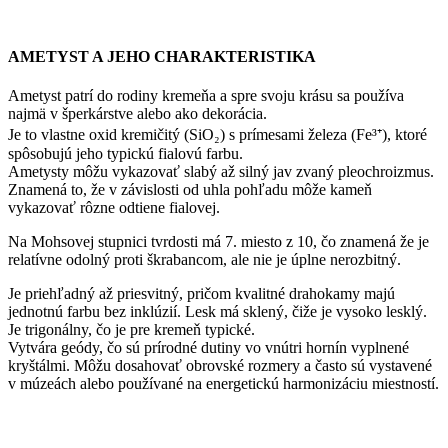
AMETYST A JEHO CHARAKTERISTIKA
Ametyst patrí do rodiny kremeňa a spre svoju krásu sa používa
najmä v šperkárstve alebo ako dekorácia.
Je to vlastne oxid kremičitý (SiO₂) s prímesami železa (Fe³⁺), ktoré
spôsobujú jeho typickú fialovú farbu.
Ametysty môžu vykazovať slabý až silný jav zvaný pleochroizmus.
Znamená to, že v závislosti od uhla pohľadu môže kameň
vykazovať rôzne odtiene fialovej.
Na Mohsovej stupnici tvrdosti má 7. miesto z 10, čo znamená že je
relatívne odolný proti škrabancom, ale nie je úplne nerozbitný.
Je priehľadný až priesvitný, pričom kvalitné drahokamy majú
jednotnú farbu bez inklúzií. Lesk má sklený, čiže je vysoko lesklý.
Je trigonálny, čo je pre kremeň typické.
Vytvára geódy, čo sú prírodné dutiny vo vnútri hornín vyplnené
kryštálmi. Môžu dosahovať obrovské rozmery a často sú vystavené
v múzeách alebo používané na energetickú harmonizáciu miestností.