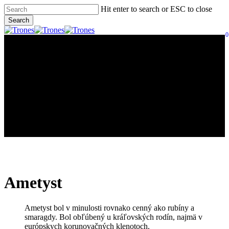
Skip
Hit enter to search or ESC to close
to
Search
main
Close
content
0
Search
Menu
Ametyst
Ametyst bol v minulosti rovnako cenný ako rubíny a
smaragdy. Bol obľúbený u kráľovských rodín, najmä v
európskych korunovačných klenotoch.