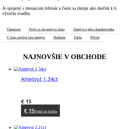
Je spojený s mesiacom február a často sa daruje ako darček k 6.
výročiu svadby.
Vlastnosti
Prečo si vás ametyst získa
Ametyst a jeho charakteristika
V čom spočíva čaro ametyst
Hodnota
Farba
Pôvod
NAJNOVŠIE V OBCHODE
Ametyst 1,34ct
€
15
€
15
Pridať do košíka