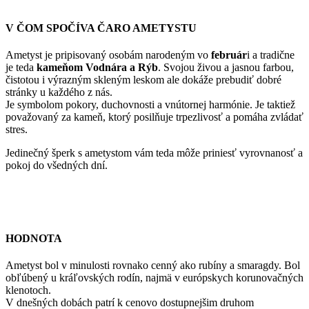
V ČOM SPOČÍVA ČARO AMETYSTU
Ametyst je pripisovaný osobám narodeným vo
február
i a tradične
je teda
kameňom Vodnára a Rýb
. Svojou živou a jasnou farbou,
čistotou i výrazným skleným leskom ale dokáže prebudiť dobré
stránky u každého z nás.
Je symbolom pokory, duchovnosti a vnútornej harmónie. Je taktiež
považovaný za kameň, ktorý posilňuje trpezlivosť a pomáha zvládať
stres.
Jedinečný šperk s ametystom vám teda môže priniesť vyrovnanosť a
pokoj do všedných dní.
HODNOTA
Ametyst bol v minulosti rovnako cenný ako rubíny a smaragdy. Bol
obľúbený u kráľovských rodín, najmä v európskych korunovačných
klenotoch.
V dnešných dobách patrí k cenovo dostupnejšim druhom