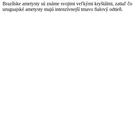
Brazílske ametysty sú známe svojimi veľkými kryštálmi, zatiaľ čo
uruguajské ametysty majú intenzívnejší tmavo fialový odtieň.