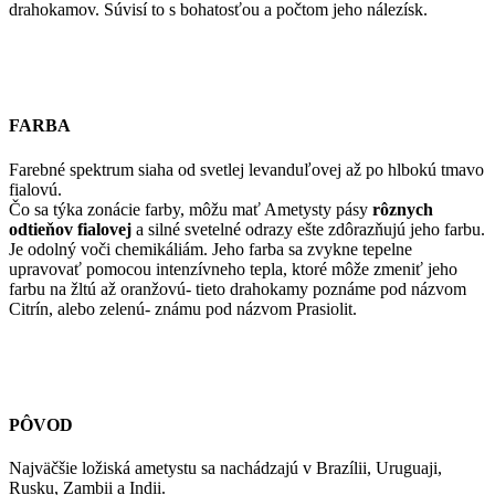
drahokamov. Súvisí to s bohatosťou a počtom jeho nálezísk.
FARBA
Farebné spektrum siaha od svetlej levanduľovej až po hlbokú tmavo
fialovú.
Čo sa týka zonácie farby, môžu mať Ametysty pásy
rôznych
odtieňov fialovej
a silné svetelné odrazy ešte zdôrazňujú jeho farbu.
Je odolný voči chemikáliám. Jeho farba sa zvykne tepelne
upravovať pomocou intenzívneho tepla, ktoré môže zmeniť jeho
farbu na žltú až oranžovú- tieto drahokamy poznáme pod názvom
Citrín, alebo zelenú- známu pod názvom Prasiolit.
PÔVOD
Najväčšie ložiská ametystu sa nachádzajú v Brazílii, Uruguaji,
Rusku, Zambii a Indii.