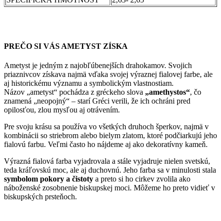
PREČO SI VÁS AMETYST ZÍSKA
Ametyst je jedným z najobľúbenejších drahokamov. Svojich
priaznivcov získava najmä vďaka svojej výraznej fialovej farbe, ale
aj historickému významu a symbolickým vlastnostiam.
Názov „ametyst“ pochádza z gréckeho slova
„amethystos“
, čo
znamená „neopojný“ – starí Gréci verili, že ich ochráni pred
opilosťou, zlou mysľou aj otrávením.
Pre svoju krásu sa používa vo všetkých druhoch šperkov, najmä v
kombinácii so striebrom alebo bielym zlatom, ktoré podčiarkujú jeho
fialovú farbu. Veľmi často ho nájdeme aj ako dekoratívny kameň.
Výrazná fialová farba vyjadrovala a stále vyjadruje nielen svetskú,
teda kráľovskú moc, ale aj duchovnú. Jeho farba sa v minulosti stala
symbolom pokory a čistoty
a preto si ho cirkev zvolila ako
náboženské zosobnenie biskupskej moci. Môžeme ho preto vidieť v
biskupských prsteňoch.