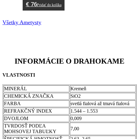
€
76
Pridať do košíka
Všetky Ametysty
INFORMÁCIE O DRAHOKAME
VLASTNOSTI
MINERÁL
Kremeň
CHEMICKÁ ZNAČKA
SiO2
FARBA
svetlá fialová až tmavá fialová
REFRAKČNÝ INDEX
1.544 – 1.553
DVOJLOM
0,009
TVRDOSŤ PODĽA
7,00
MOHSOVEJ TABUĽKY
ŠPECIFICKÁ HMOTNOSŤ
2,63- 2,65