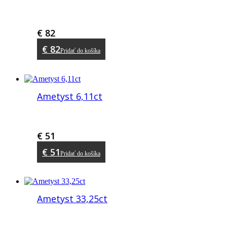
€
82
€
82
Pridať do košíka
Ametyst 6,11ct
€
51
€
51
Pridať do košíka
Ametyst 33,25ct