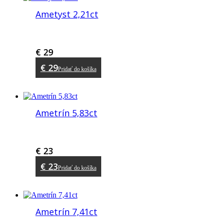
Ametyst 2,21ct
€
29
€
29
Pridať do košíka
Ametrín 5,83ct
€
23
€
23
Pridať do košíka
Ametrín 7,41ct