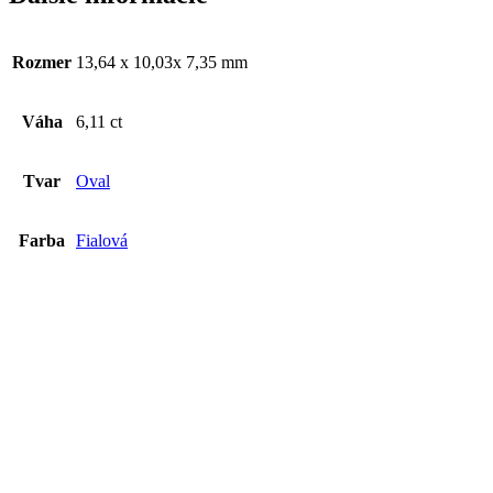
Rozmer
13,64 x 10,03x 7,35 mm
Váha
6,11 ct
Tvar
Oval
Farba
Fialová
Ametyst 9,29ct
€
65