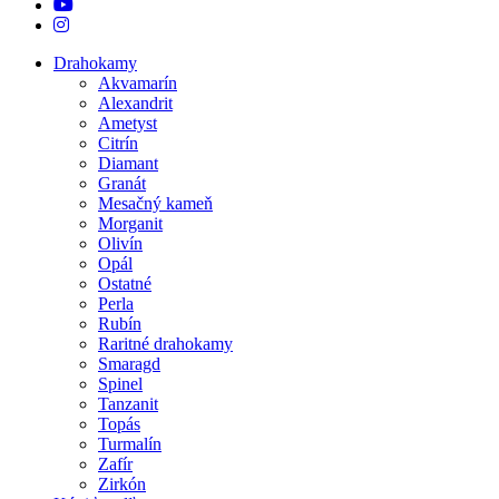
youtube
instagram
Close
Drahokamy
Menu
Akvamarín
Alexandrit
Ametyst
Citrín
Diamant
Granát
Mesačný kameň
Morganit
Olivín
Opál
Ostatné
Perla
Rubín
Raritné drahokamy
Smaragd
Spinel
Tanzanit
Topás
Turmalín
Zafír
Zirkón