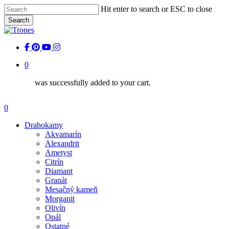
Skip
Hit enter to search or ESC to close
to
Search
main
Close
content
Search
facebook
pinterest
youtube
instagram
0
was successfully added to your cart.
Menu
0
Menu
Drahokamy
Akvamarín
Alexandrit
Ametyst
Citrín
Diamant
Granát
Mesačný kameň
Morganit
Olivín
Opál
Ostatné