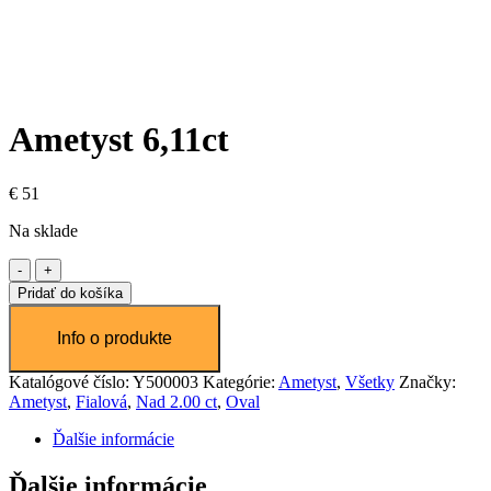
Ametyst 6,11ct
€
51
Na sklade
množstvo
Ametyst
Pridať do košíka
6,11ct
Katalógové číslo:
Y500003
Kategórie:
Ametyst
,
Všetky
Značky:
Ametyst
,
Fialová
,
Nad 2.00 ct
,
Oval
Ďalšie informácie
Ďalšie informácie