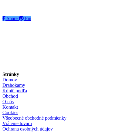
€
65
Pridať do košíka
Share
Share
Pin
Stránky
Domov
Drahokamy
Kúpiť podľa
Obchod
O nás
Kontakt
Cookies
Všeobecné obchodné podmienky
Vrátenie tovaru
Ochrana osobných údajov