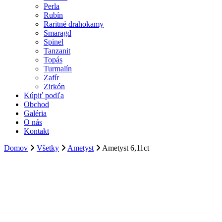
Perla
Rubín
Raritné drahokamy
Smaragd
Spinel
Tanzanit
Topás
Turmalín
Zafír
Zirkón
Kúpiť podľa
Obchod
Galéria
O nás
Kontakt
Domov
Všetky
Ametyst
Ametyst 6,11ct