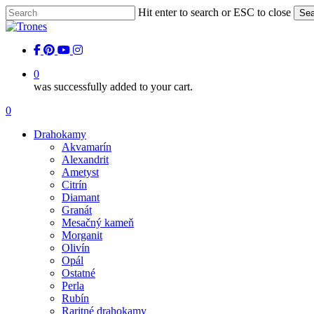
Skip
Hit enter to search or ESC to close
Sea
to
Close
main
Search
content
facebook
pinterest
youtube
instagram
0
was successfully added to your cart.
Menu
0
Menu
Drahokamy
Akvamarín
Alexandrit
Ametyst
Citrín
Diamant
Granát
Mesačný kameň
Morganit
Olivín
Opál
Ostatné
Perla
Rubín
Raritné drahokamy