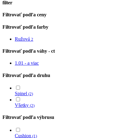
filter
Close
Filtrovať podľa ceny
Filters
Filtrovať podľa farby
Ružová
2
Filtrovať podľa váhy - ct
1.01 - a viac
Filtrovať podľa druhu
Spinel
(2)
Všetky
(2)
Filtrovať podľa výbrusu
Cushion
(1)