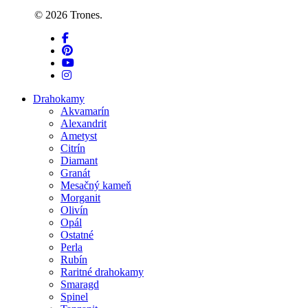
© 2026 Trones.
facebook
pinterest
youtube
instagram
Close
Drahokamy
Menu
Akvamarín
Alexandrit
Ametyst
Citrín
Diamant
Granát
Mesačný kameň
Morganit
Olivín
Opál
Ostatné
Perla
Rubín
Raritné drahokamy
Smaragd
Spinel