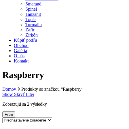
Smaragd
Spinel
Tanzanit
Topás
Turmalín
Zafír
Zirkón
Kúpiť podľa
Obchod
Galéria
O nás
Kontakt
Raspberry
Domov
Produkty so značkou “Raspberry”
Show
Skryť
filter
Zobrazujú sa 2 výsledky
Filtre