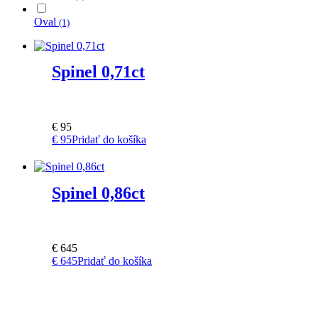
Oval
(1)
Spinel 0,71ct
€
95
€
95
Pridať do košíka
Spinel 0,86ct
€
645
€
645
Pridať do košíka