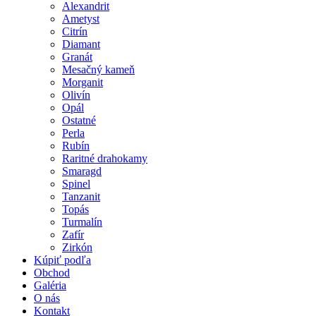
Alexandrit
Ametyst
Citrín
Diamant
Granát
Mesačný kameň
Morganit
Olivín
Opál
Ostatné
Perla
Rubín
Raritné drahokamy
Smaragd
Spinel
Tanzanit
Topás
Turmalín
Zafír
Zirkón
Kúpiť podľa
Obchod
Galéria
O nás
Kontakt