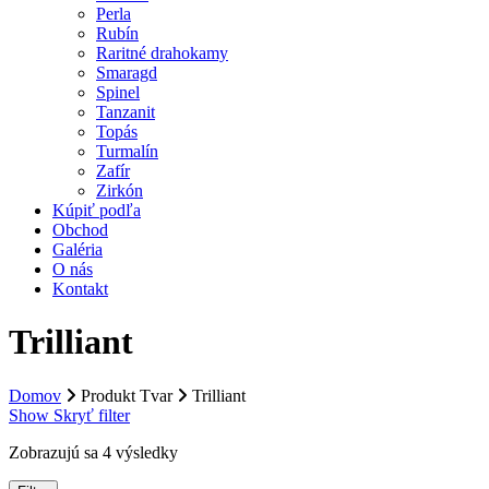
Perla
Rubín
Raritné drahokamy
Smaragd
Spinel
Tanzanit
Topás
Turmalín
Zafír
Zirkón
Kúpiť podľa
Obchod
Galéria
O nás
Kontakt
Trilliant
Domov
Produkt Tvar
Trilliant
Show
Skryť
filter
Zobrazujú sa 4 výsledky