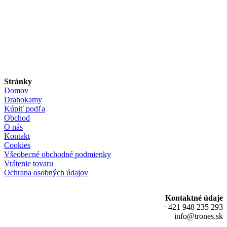
Stránky
Domov
Drahokamy
Kúpiť podľa
Obchod
O nás
Kontakt
Cookies
Všeobecné obchodné podmienky
Vrátenie tovaru
Ochrana osobných údajov
Kontaktné údaje
+421 948 235 293
info@trones.sk