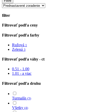
Filtre
filter
Close
Filtrovať podľa ceny
Filters
Filtrovať podľa farby
Ružová
1
Zelená
3
Filtrovať podľa váhy - ct
0.51 - 1.00
1.01 - a viac
Filtrovať podľa druhu
Turmalín
(3)
Všetky
(4)