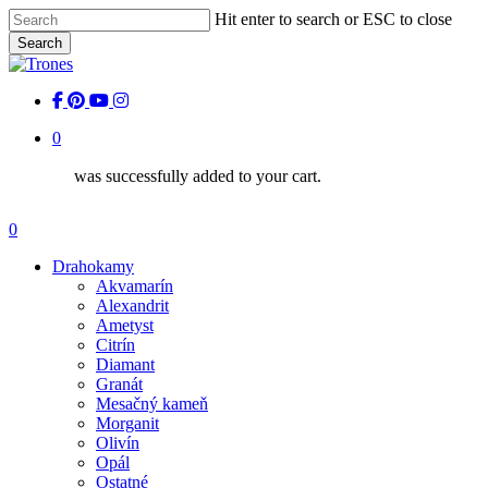
Skip
Hit enter to search or ESC to close
to
Search
main
Close
content
Search
facebook
pinterest
youtube
instagram
0
was successfully added to your cart.
Menu
0
Menu
Drahokamy
Akvamarín
Alexandrit
Ametyst
Citrín
Diamant
Granát
Mesačný kameň
Morganit
Olivín
Opál
Ostatné