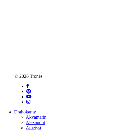
© 2026 Trones.
facebook
pinterest
youtube
instagram
Close
Drahokamy
Menu
Akvamarín
Alexandrit
Ametyst