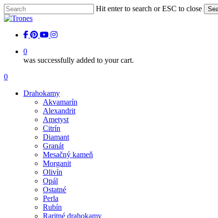
Skip
Hit enter to search or ESC to close
Sea
to
Close
main
Search
content
facebook
pinterest
youtube
instagram
0
was successfully added to your cart.
Menu
0
Menu
Drahokamy
Akvamarín
Alexandrit
Ametyst
Citrín
Diamant
Granát
Mesačný kameň
Morganit
Olivín
Opál
Ostatné
Perla
Rubín
Raritné drahokamy