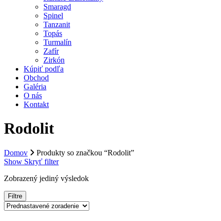
Smaragd
Spinel
Tanzanit
Topás
Turmalín
Zafír
Zirkón
Kúpiť podľa
Obchod
Galéria
O nás
Kontakt
Rodolit
Domov
Produkty so značkou “Rodolit”
Show
Skryť
filter
Zobrazený jediný výsledok
Filtre