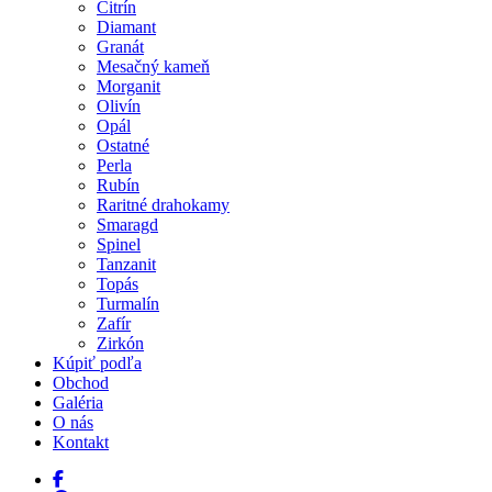
Citrín
Diamant
Granát
Mesačný kameň
Morganit
Olivín
Opál
Ostatné
Perla
Rubín
Raritné drahokamy
Smaragd
Spinel
Tanzanit
Topás
Turmalín
Zafír
Zirkón
Kúpiť podľa
Obchod
Galéria
O nás
Kontakt
facebook