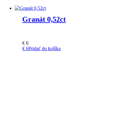
Granát 0,52ct
€
6
€
6
Pridať do košíka