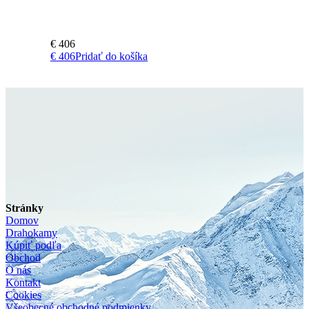
€
406
€
406
Pridať do košíka
Stránky
Domov
Drahokamy
Kúpiť podľa
Obchod
O nás
Kontakt
Cookies
Všeobecné obchodné podmienky