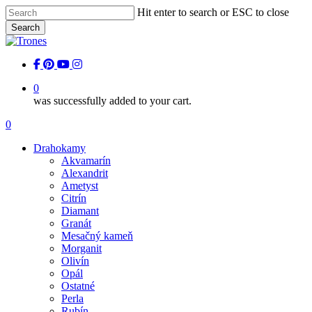
Skip
Hit enter to search or ESC to close
to
Search
main
Close
content
Search
facebook
pinterest
youtube
instagram
0
was successfully added to your cart.
Menu
0
Menu
Drahokamy
Akvamarín
Alexandrit
Ametyst
Citrín
Diamant
Granát
Mesačný kameň
Morganit
Olivín
Opál
Ostatné
Perla
Rubín