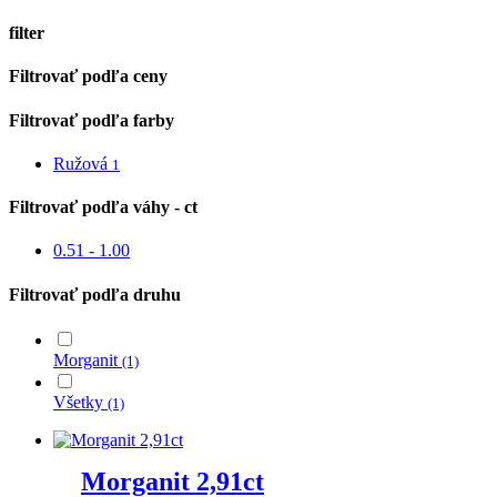
filter
Close
Filtrovať podľa ceny
Filters
Filtrovať podľa farby
Ružová
1
Filtrovať podľa váhy - ct
0.51 - 1.00
Filtrovať podľa druhu
Morganit
(1)
Všetky
(1)
Morganit 2,91ct