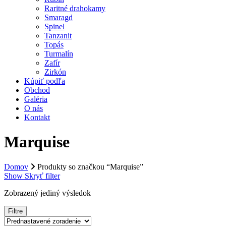
Raritné drahokamy
Smaragd
Spinel
Tanzanit
Topás
Turmalín
Zafír
Zirkón
Kúpiť podľa
Obchod
Galéria
O nás
Kontakt
Marquise
Domov
Produkty so značkou “Marquise”
Show
Skryť
filter
Zobrazený jediný výsledok
Filtre