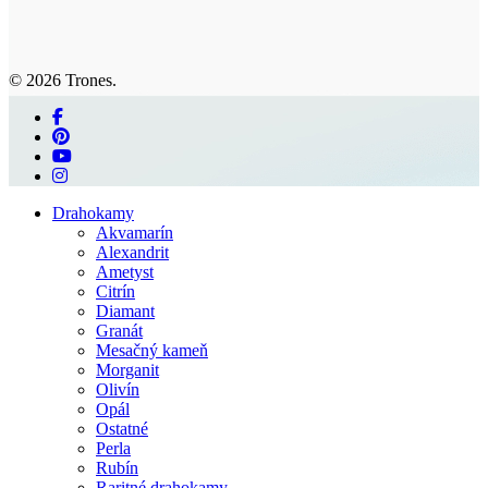
© 2026 Trones.
facebook
pinterest
youtube
instagram
Close
Drahokamy
Menu
Akvamarín
Alexandrit
Ametyst
Citrín
Diamant
Granát
Mesačný kameň
Morganit
Olivín
Opál
Ostatné
Perla
Rubín
Raritné drahokamy