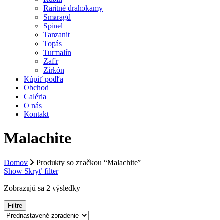
Raritné drahokamy
Smaragd
Spinel
Tanzanit
Topás
Turmalín
Zafír
Zirkón
Kúpiť podľa
Obchod
Galéria
O nás
Kontakt
Malachite
Domov
Produkty so značkou “Malachite”
Show
Skryť
filter
Zobrazujú sa 2 výsledky
Filtre