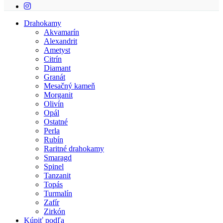
instagram
Close
Drahokamy
Menu
Akvamarín
Alexandrit
Ametyst
Citrín
Diamant
Granát
Mesačný kameň
Morganit
Olivín
Opál
Ostatné
Perla
Rubín
Raritné drahokamy
Smaragd
Spinel
Tanzanit
Topás
Turmalín
Zafír
Zirkón
Kúpiť podľa