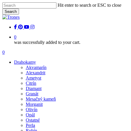
Skip
Hit enter to search or ESC to close
to
Search
main
Close
content
Search
facebook
pinterest
youtube
instagram
0
was successfully added to your cart.
Menu
0
Menu
Drahokamy
Akvamarín
Alexandrit
Ametyst
Citrín
Diamant
Granát
Mesačný kameň
Morganit
Olivín
Opál
Ostatné
Perla
Rubín