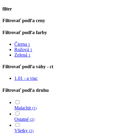
filter
Close
Filtrovať podľa ceny
Filters
Filtrovať podľa farby
Čierna
1
Ružová
1
Zelená
1
Filtrovať podľa váhy - ct
1.01 - a viac
Filtrovať podľa druhu
Malachit
(1)
Ostatné
(2)
Všetky
(2)