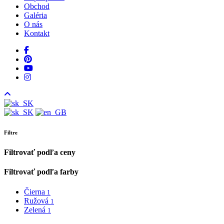
Obchod
Galéria
O nás
Kontakt
facebook
pinterest
youtube
instagram
Filtre
Filtrovať podľa ceny
Filtrovať podľa farby
Čierna
1
Ružová
1
Zelená
1