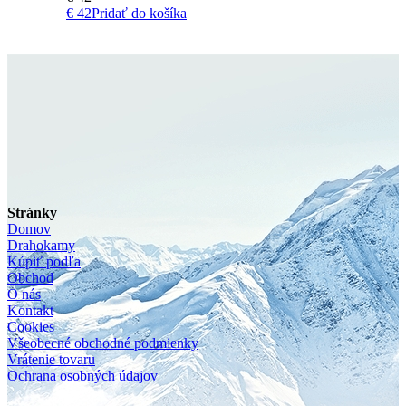
€
42
Pridať do košíka
Stránky
Domov
Drahokamy
Kúpiť podľa
Obchod
O nás
Kontakt
Cookies
Všeobecné obchodné podmienky
Vrátenie tovaru
Ochrana osobných údajov