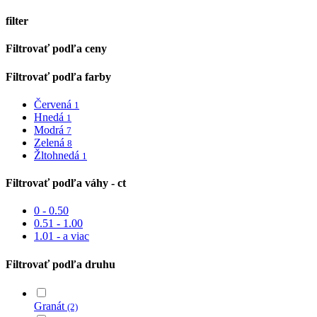
filter
Close
Filtrovať podľa ceny
Filters
Filtrovať podľa farby
Červená
1
Hnedá
1
Modrá
7
Zelená
8
Žltohnedá
1
Filtrovať podľa váhy - ct
0 - 0.50
0.51 - 1.00
1.01 - a viac
Filtrovať podľa druhu
Granát
(2)