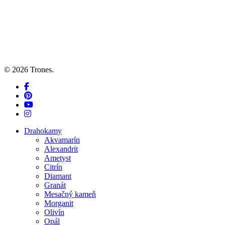
© 2026 Trones.
facebook
pinterest
youtube
instagram
Close
Drahokamy
Menu
Akvamarín
Alexandrit
Ametyst
Citrín
Diamant
Granát
Mesačný kameň
Morganit
Olivín
Opál