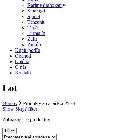
Raritné drahokamy
Smaragd
Spinel
Tanzanit
Topás
Turmalín
Zafír
Zirkón
Kúpiť podľa
Obchod
Galéria
O nás
Kontakt
Lot
Domov
Produkty so značkou “Lot”
Show
Skryť
filter
Zobrazuje 10 produktov
Filtre