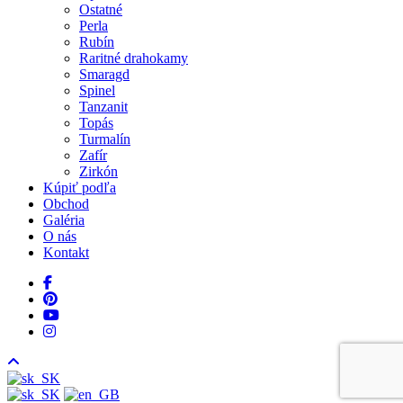
Ostatné
Perla
Rubín
Raritné drahokamy
Smaragd
Spinel
Tanzanit
Topás
Turmalín
Zafír
Zirkón
Kúpiť podľa
Obchod
Galéria
O nás
Kontakt
facebook
pinterest
youtube
instagram