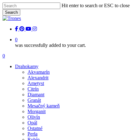
Skip
Hit enter to search or ESC to close
to
Search
main
Close
content
Search
facebook
pinterest
youtube
instagram
0
was successfully added to your cart.
Menu
0
Menu
Drahokamy
Akvamarín
Alexandrit
Ametyst
Citrín
Diamant
Granát
Mesačný kameň
Morganit
Olivín
Opál
Ostatné
Perla
Rubín