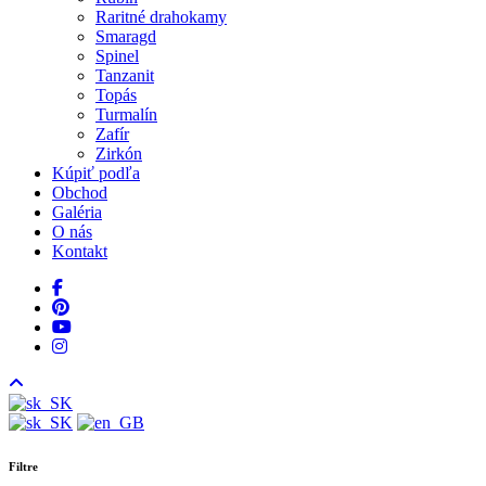
Raritné drahokamy
Smaragd
Spinel
Tanzanit
Topás
Turmalín
Zafír
Zirkón
Kúpiť podľa
Obchod
Galéria
O nás
Kontakt
facebook
pinterest
youtube
instagram
Filtre