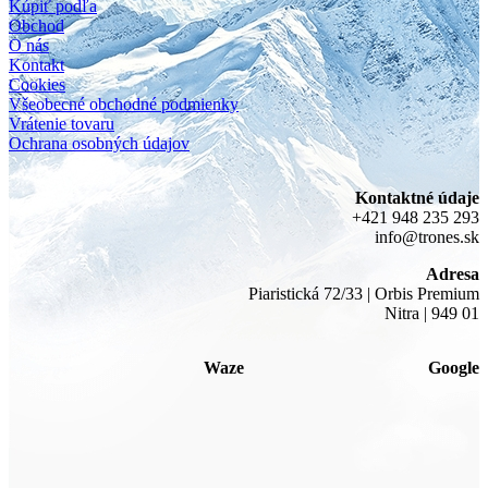
Kúpiť podľa
Obchod
O nás
Kontakt
Cookies
Všeobecné obchodné podmienky
Vrátenie tovaru
Ochrana osobných údajov
Kontaktné údaje
+421 948 235 293
info@trones.sk
Adresa
Piaristická 72/33 | Orbis Premium
Nitra | 949 01
Waze
Google