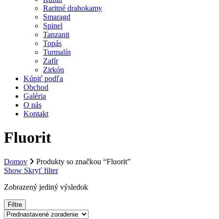
Raritné drahokamy
Smaragd
Spinel
Tanzanit
Topás
Turmalín
Zafír
Zirkón
Kúpiť podľa
Obchod
Galéria
O nás
Kontakt
Fluorit
Domov
Produkty so značkou “Fluorit”
Show
Skryť
filter
Zobrazený jediný výsledok
Filtre