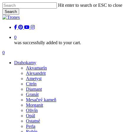
Skip
Hit enter to search or ESC to close
to
Search
main
Close
content
Search
facebook
pinterest
youtube
instagram
0
was successfully added to your cart.
Menu
0
Menu
Drahokamy
Akvamarín
Alexandrit
Ametyst
Citrín
Diamant
Granát
Mesačný kameň
Morganit
Olivín
Opál
Ostatné
Perla
Rubín