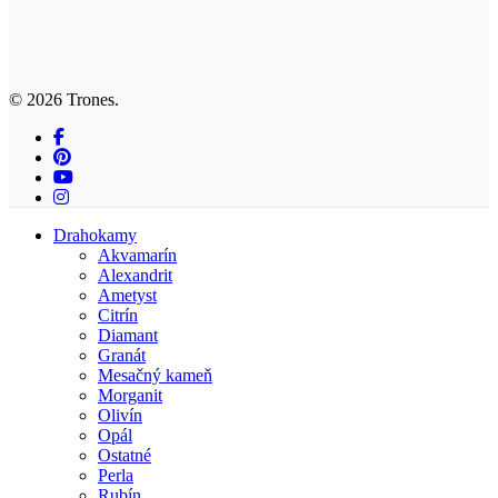
© 2026 Trones.
facebook
pinterest
youtube
instagram
Close
Drahokamy
Menu
Akvamarín
Alexandrit
Ametyst
Citrín
Diamant
Granát
Mesačný kameň
Morganit
Olivín
Opál
Ostatné
Perla
Rubín