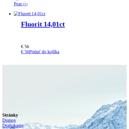
Pear
(1)
Fluorit 14,01ct
€
56
€
56
Pridať do košíka
Stránky
Domov
Drahokamy