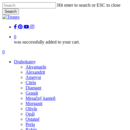
Skip
Hit enter to search or ESC to close
to
Search
main
Close
content
Search
facebook
pinterest
youtube
instagram
0
was successfully added to your cart.
Menu
0
Menu
Drahokamy
Akvamarín
Alexandrit
Ametyst
Citrín
Diamant
Granát
Mesačný kameň
Morganit
Olivín
Opál
Ostatné
Perla
Rubín