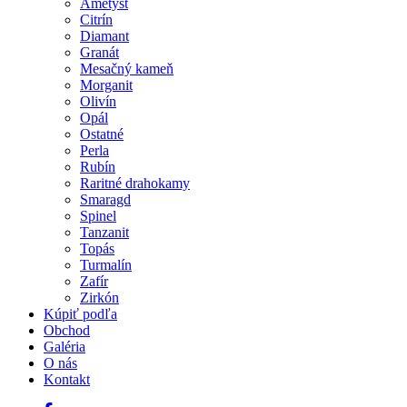
Ametyst
Citrín
Diamant
Granát
Mesačný kameň
Morganit
Olivín
Opál
Ostatné
Perla
Rubín
Raritné drahokamy
Smaragd
Spinel
Tanzanit
Topás
Turmalín
Zafír
Zirkón
Kúpiť podľa
Obchod
Galéria
O nás
Kontakt