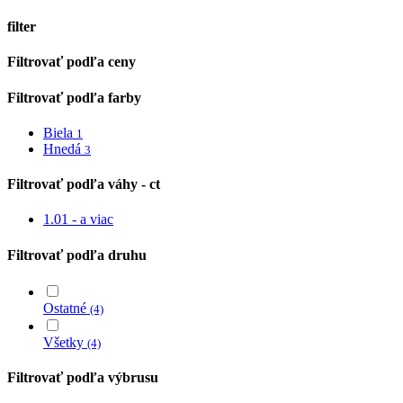
filter
Close
Filtrovať podľa ceny
Filters
Filtrovať podľa farby
Biela
1
Hnedá
3
Filtrovať podľa váhy - ct
1.01 - a viac
Filtrovať podľa druhu
Ostatné
(4)
Všetky
(4)
Filtrovať podľa výbrusu