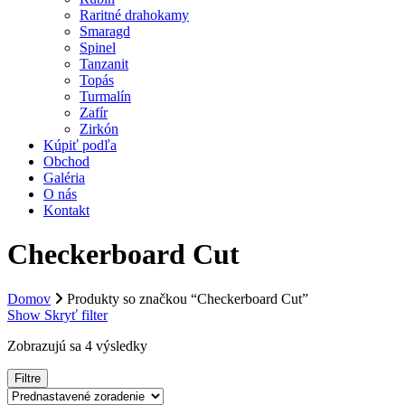
Raritné drahokamy
Smaragd
Spinel
Tanzanit
Topás
Turmalín
Zafír
Zirkón
Kúpiť podľa
Obchod
Galéria
O nás
Kontakt
Checkerboard Cut
Domov
Produkty so značkou “Checkerboard Cut”
Show
Skryť
filter
Zobrazujú sa 4 výsledky
Filtre