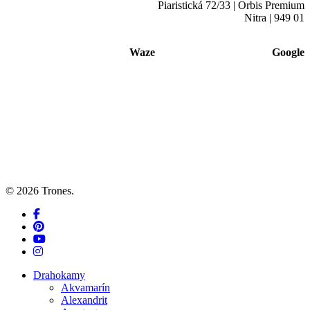
Piaristická 72/33 | Orbis Premium
Nitra | 949 01
Waze
Google
© 2026 Trones.
facebook
pinterest
youtube
instagram
Close
Drahokamy
Menu
Akvamarín
Alexandrit