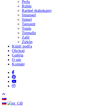
Perla
Rubín
Raritné drahokamy
Smaragd
Spinel
Tanzanit
Topás
Turmalín
Zafír
Zirkón
Kúpiť podľa
Obchod
Galéria
O nás
Kontakt
facebook
pinterest
youtube
instagram