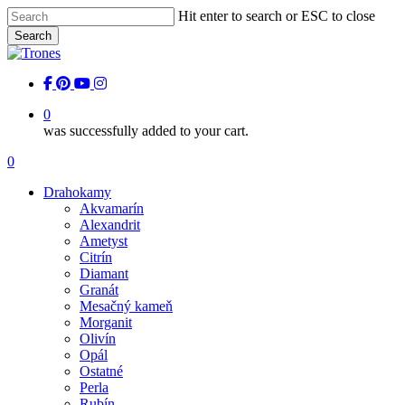
Skip
Hit enter to search or ESC to close
to
Search
main
Close
content
Search
facebook
pinterest
youtube
instagram
0
was successfully added to your cart.
Menu
0
Menu
Drahokamy
Akvamarín
Alexandrit
Ametyst
Citrín
Diamant
Granát
Mesačný kameň
Morganit
Olivín
Opál
Ostatné
Perla
Rubín