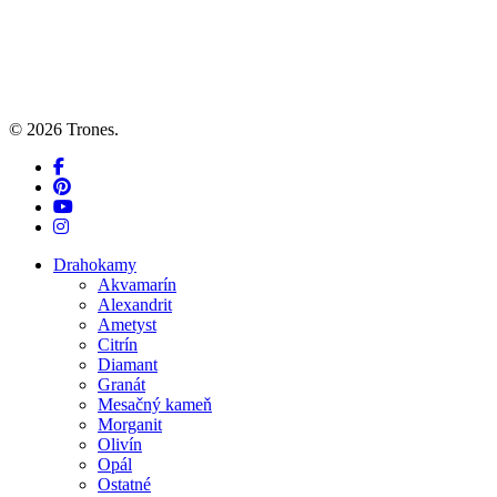
© 2026 Trones.
facebook
pinterest
youtube
instagram
Close
Drahokamy
Menu
Akvamarín
Alexandrit
Ametyst
Citrín
Diamant
Granát
Mesačný kameň
Morganit
Olivín
Opál
Ostatné