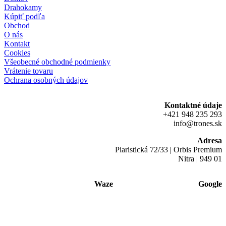
Drahokamy
Kúpiť podľa
Obchod
O nás
Kontakt
Cookies
Všeobecné obchodné podmienky
Vrátenie tovaru
Ochrana osobných údajov
Kontaktné údaje
+421 948 235 293
info@trones.sk
Adresa
Piaristická 72/33 | Orbis Premium
Nitra | 949 01
Waze
Google