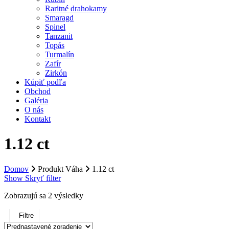
Raritné drahokamy
Smaragd
Spinel
Tanzanit
Topás
Turmalín
Zafír
Zirkón
Kúpiť podľa
Obchod
Galéria
O nás
Kontakt
1.12 ct
Domov
Produkt Váha
1.12 ct
Show
Skryť
filter
Zobrazujú sa 2 výsledky
Filtre