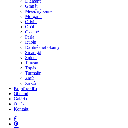
Diamant
Granát
Mesačný kameň
Morganit
Olivín
Opál
Ostatné
Perla
Rubín
Raritné drahokamy
Smaragd
Spinel
Tanzanit
Topás
Turmalín
Zafír
Zirkón
Kúpiť podľa
Obchod
Galéria
O nás
Kontakt
facebook
pinterest