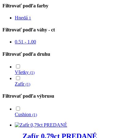
Filtrovať podľa farby
Hnedá
1
Filtrovať podľa váhy - ct
0.51 - 1.00
Filtrovať podľa druhu
Všetky
(1)
Zafír
(1)
Filtrovať podľa výbrusu
Cushion
(1)
Zafír 0,79ct PREDANÉ