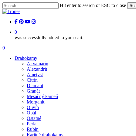
Skip
Hit enter to search or ESC to close
Sea
to
Close
main
Search
content
facebook
pinterest
youtube
instagram
0
was successfully added to your cart.
Menu
0
Menu
Drahokamy
Akvamarín
Alexandrit
Ametyst
Citrín
Diamant
Granát
Mesačný kameň
Morganit
Olivín
Opál
Ostatné
Perla
Rubín
Raritné drahokamy