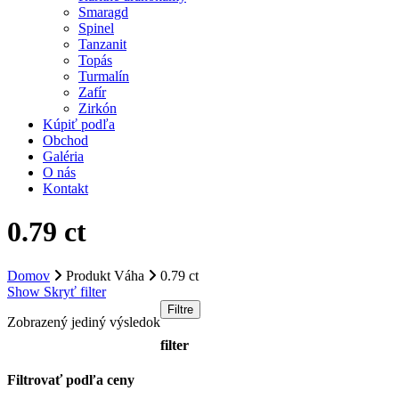
Smaragd
Spinel
Tanzanit
Topás
Turmalín
Zafír
Zirkón
Kúpiť podľa
Obchod
Galéria
O nás
Kontakt
0.79 ct
Domov
Produkt Váha
0.79 ct
Show
Skryť
filter
Filtre
Zobrazený jediný výsledok
filter
Close
Filtrovať podľa ceny
Filters