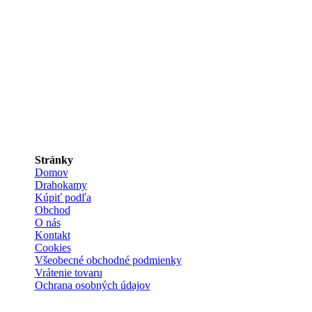
Stránky
Domov
Drahokamy
Kúpiť podľa
Obchod
O nás
Kontakt
Cookies
Všeobecné obchodné podmienky
Vrátenie tovaru
Ochrana osobných údajov