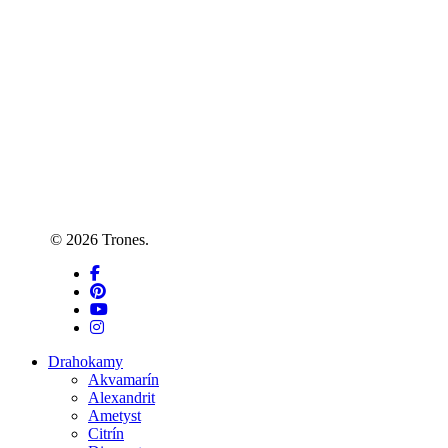
© 2026 Trones.
facebook
pinterest
youtube
instagram
Close
Drahokamy
Menu
Akvamarín
Alexandrit
Ametyst
Citrín