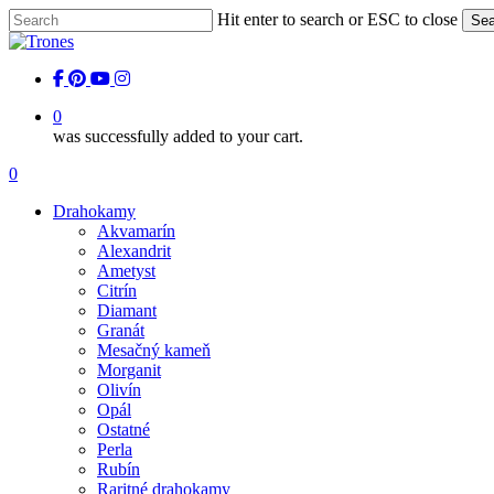
Skip
Hit enter to search or ESC to close
Sea
to
Close
main
Search
content
facebook
pinterest
youtube
instagram
0
was successfully added to your cart.
Menu
0
Menu
Drahokamy
Akvamarín
Alexandrit
Ametyst
Citrín
Diamant
Granát
Mesačný kameň
Morganit
Olivín
Opál
Ostatné
Perla
Rubín
Raritné drahokamy