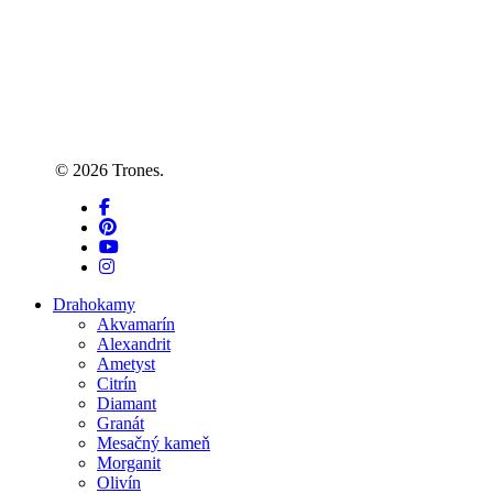
© 2026 Trones.
facebook
pinterest
youtube
instagram
Close
Drahokamy
Menu
Akvamarín
Alexandrit
Ametyst
Citrín
Diamant
Granát
Mesačný kameň
Morganit
Olivín