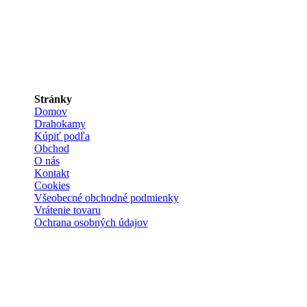
Stránky
Domov
Drahokamy
Kúpiť podľa
Obchod
O nás
Kontakt
Cookies
Všeobecné obchodné podmienky
Vrátenie tovaru
Ochrana osobných údajov