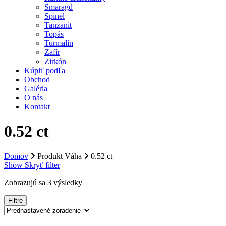
Smaragd
Spinel
Tanzanit
Topás
Turmalín
Zafír
Zirkón
Kúpiť podľa
Obchod
Galéria
O nás
Kontakt
0.52 ct
Domov
Produkt Váha
0.52 ct
Show
Skryť
filter
Zobrazujú sa 3 výsledky
Filtre