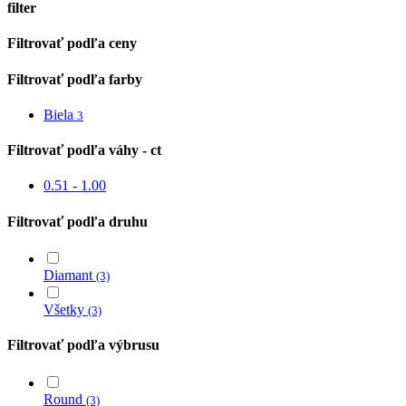
filter
Close
Filtrovať podľa ceny
Filters
Filtrovať podľa farby
Biela
3
Filtrovať podľa váhy - ct
0.51 - 1.00
Filtrovať podľa druhu
Diamant
(3)
Všetky
(3)
Filtrovať podľa výbrusu
Round
(3)