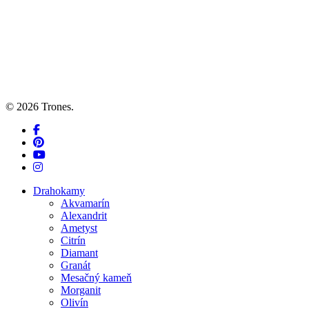
© 2026 Trones.
facebook
pinterest
youtube
instagram
Close
Drahokamy
Menu
Akvamarín
Alexandrit
Ametyst
Citrín
Diamant
Granát
Mesačný kameň
Morganit
Olivín