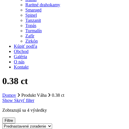
Raritné drahokamy
Smaragd
Spinel
Tanzanit
Topás
Turmalín
Zafír
Zirkón
Kúpiť podľa
Obchod
Galéria
O nás
Kontakt
0.38 ct
Domov
Produkt Váha
0.38 ct
Show
Skryť
filter
Zobrazujú sa 4 výsledky
Filtre