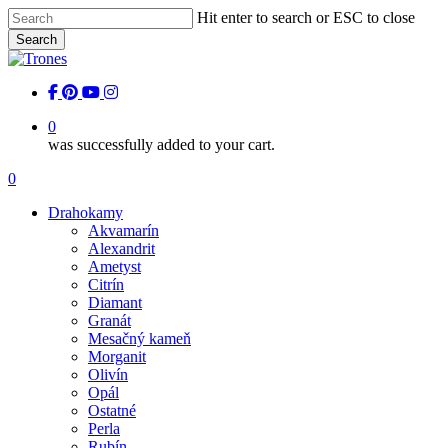
Skip
Hit enter to search or ESC to close
to
Search
main
Close
content
Search
facebook
pinterest
youtube
instagram
0
was successfully added to your cart.
Menu
0
Menu
Drahokamy
Akvamarín
Alexandrit
Ametyst
Citrín
Diamant
Granát
Mesačný kameň
Morganit
Olivín
Opál
Ostatné
Perla
Rubín