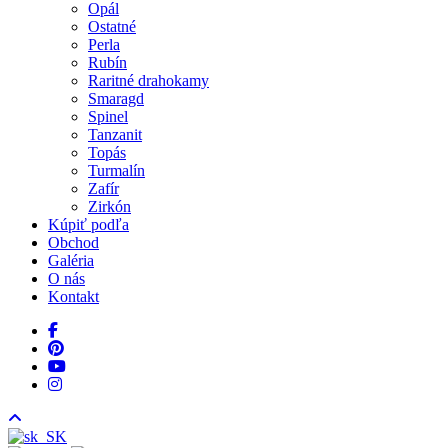
Opál
Ostatné
Perla
Rubín
Raritné drahokamy
Smaragd
Spinel
Tanzanit
Topás
Turmalín
Zafír
Zirkón
Kúpiť podľa
Obchod
Galéria
O nás
Kontakt
facebook
pinterest
youtube
instagram