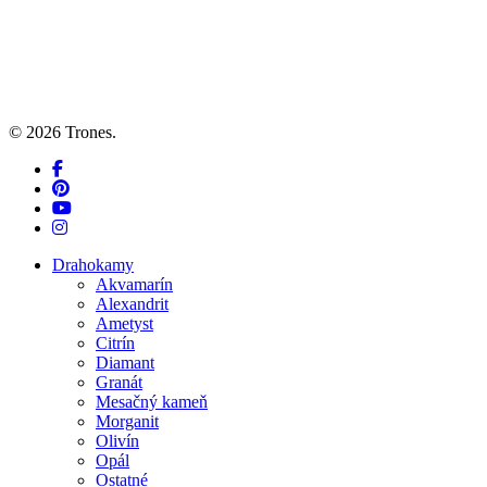
© 2026 Trones.
facebook
pinterest
youtube
instagram
Close
Drahokamy
Menu
Akvamarín
Alexandrit
Ametyst
Citrín
Diamant
Granát
Mesačný kameň
Morganit
Olivín
Opál
Ostatné