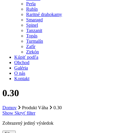
Perla
Rubín
Raritné drahokamy
Smaragd
Spinel
Tanzanit
Topás
Turmalín
Zafír
Zirkón
Kúpiť podľa
Obchod
Galéria
O nás
Kontakt
0.30
Domov
Produkt Váha
0.30
Show
Skryť
filter
Zobrazený jediný výsledok