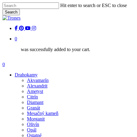
Skip
Hit enter to search or ESC to close
to
Search
main
Close
content
Search
facebook
pinterest
youtube
instagram
0
was successfully added to your cart.
Menu
0
Menu
Drahokamy
Akvamarín
Alexandrit
Ametyst
Citrín
Diamant
Granát
Mesačný kameň
Morganit
Olivín
Opál
Ostatné