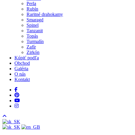
Perla
Rubín
Raritné drahokamy
Smaragd
Spinel
Tanzanit
Topás
Turmalín
Zafír
Zirkón
Kúpiť podľa
Obchod
Galéria
O nás
Kontakt
facebook
pinterest
youtube
instagram