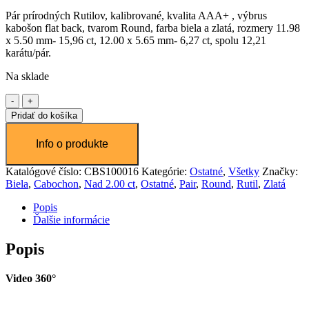
Pár prírodných Rutilov, kalibrované, kvalita AAA+ , výbrus
kabošon flat back, tvarom Round, farba biela a zlatá, rozmery 11.98
x 5.50 mm- 15,96 ct, 12.00 x 5.65 mm- 6,27 ct, spolu 12,21
karátu/pár.
Na sklade
množstvo
Zlatý
Pridať do košíka
Rutil
12,21ct
Katalógové číslo:
CBS100016
Kategórie:
Ostatné
,
Všetky
Značky:
Biela
,
Cabochon
,
Nad 2.00 ct
,
Ostatné
,
Pair
,
Round
,
Rutil
,
Zlatá
Popis
Ďalšie informácie
Popis
Video 360°