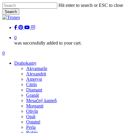
Skip
Hit enter to search or ESC to close
to
Search
main
Close
content
Search
facebook
pinterest
youtube
instagram
0
was successfully added to your cart.
Menu
0
Menu
Drahokamy
Akvamarín
Alexandrit
Ametyst
Citrín
Diamant
Granát
Mesačný kameň
Morganit
Olivín
Opál
Ostatné
Perla
Rubín