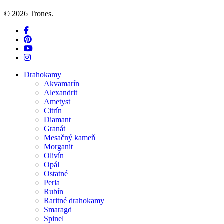
© 2026 Trones.
facebook
pinterest
youtube
instagram
Close
Drahokamy
Menu
Akvamarín
Alexandrit
Ametyst
Citrín
Diamant
Granát
Mesačný kameň
Morganit
Olivín
Opál
Ostatné
Perla
Rubín
Raritné drahokamy
Smaragd
Spinel