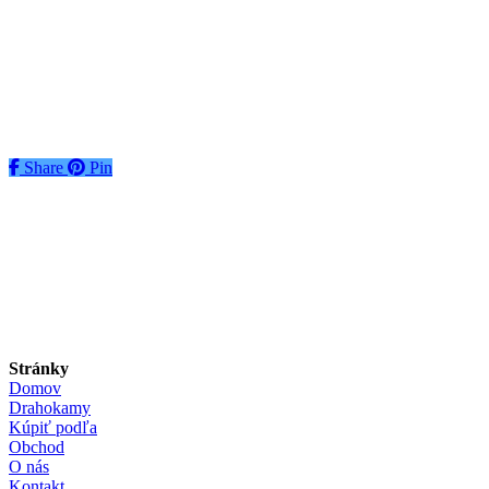
Heliodor 1,95ct
€
48
€
48
Pridať do košíka
Share
Share
Pin
Stránky
Domov
Drahokamy
Kúpiť podľa
Obchod
O nás
Kontakt