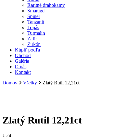
Raritné drahokamy
Smaragd
Spinel
Tanzanit
Topás
Turmalín
Zafír
Zirkón
Kúpiť podľa
Obchod
Galéria
O nás
Kontakt
Domov
Všetky
Zlatý Rutil 12,21ct
Zlatý Rutil 12,21ct
€
24