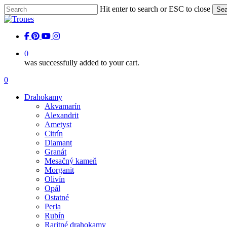
Skip
Hit enter to search or ESC to close
Sea
to
Close
main
Search
content
facebook
pinterest
youtube
instagram
0
was successfully added to your cart.
Menu
0
Menu
Drahokamy
Akvamarín
Alexandrit
Ametyst
Citrín
Diamant
Granát
Mesačný kameň
Morganit
Olivín
Opál
Ostatné
Perla
Rubín
Raritné drahokamy