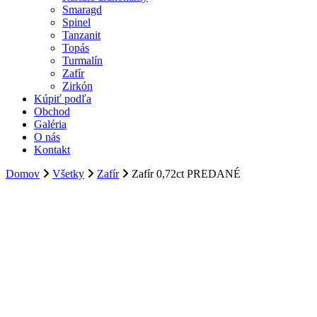
Smaragd
Spinel
Tanzanit
Topás
Turmalín
Zafír
Zirkón
Kúpiť podľa
Obchod
Galéria
O nás
Kontakt
Domov
Všetky
Zafír
Zafír 0,72ct PREDANÉ