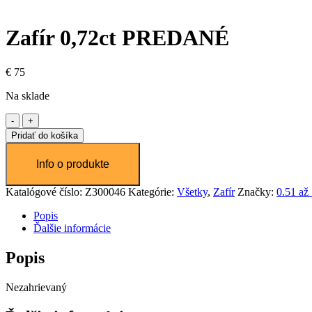
Zafír 0,72ct PREDANÉ
€
75
Na sklade
množstvo
Zafír
Pridať do košíka
0,72ct
PREDANÉ
Katalógové číslo:
Z300046
Kategórie:
Všetky
,
Zafír
Značky:
0.51 až 
Popis
Ďalšie informácie
Popis
Nezahrievaný
Video Player is loading.