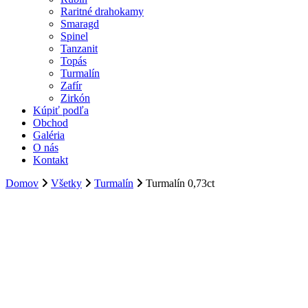
Raritné drahokamy
Smaragd
Spinel
Tanzanit
Topás
Turmalín
Zafír
Zirkón
Kúpiť podľa
Obchod
Galéria
O nás
Kontakt
Domov
Všetky
Turmalín
Turmalín 0,73ct