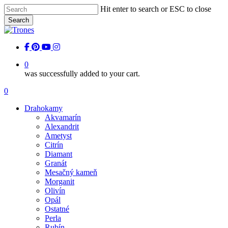
Skip
Hit enter to search or ESC to close
to
Search
main
Close
content
Search
facebook
pinterest
youtube
instagram
0
was successfully added to your cart.
Menu
0
Menu
Drahokamy
Akvamarín
Alexandrit
Ametyst
Citrín
Diamant
Granát
Mesačný kameň
Morganit
Olivín
Opál
Ostatné
Perla
Rubín