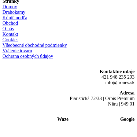
Stránky
Domov
Drahokamy
Kúpiť podľa
Obchod
O nás
Kontakt
Cookies
Všeobecné obchodné podmienky
Vrátenie tovaru
Ochrana osobných údajov
Kontaktné údaje
+421 948 235 293
info@trones.sk
Adresa
Piaristická 72/33 | Orbis Premium
Nitra | 949 01
Waze
Google