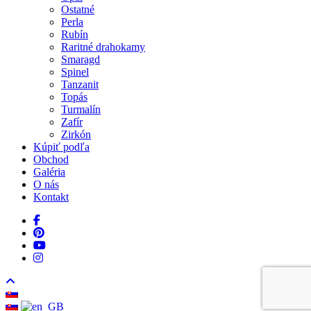
Ostatné
Perla
Rubín
Raritné drahokamy
Smaragd
Spinel
Tanzanit
Topás
Turmalín
Zafír
Zirkón
Kúpiť podľa
Obchod
Galéria
O nás
Kontakt
facebook
pinterest
youtube
instagram