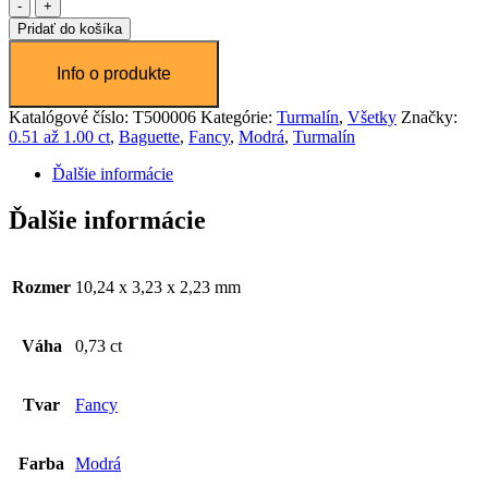
množstvo
Turmalín
Pridať do košíka
Beginning of dialog window. Escape will cancel and close the windo
0,73ct
Text
Color
Transparency
Katalógové číslo:
T500006
Kategórie:
Turmalín
,
Všetky
Značky:
Background
0.51 až 1.00 ct
,
Baguette
,
Fancy
,
Modrá
,
Turmalín
Color
Transparency
Ďalšie informácie
Window
Color
Transparency
Ďalšie informácie
Font Size
Rozmer
10,24 x 3,23 x 2,23 mm
Text Edge Style
Váha
0,73 ct
Font Family
Tvar
Fancy
Reset
restore all settings to the default values
Done
Close Modal Dialog
Farba
Modrá
End of dialog window.