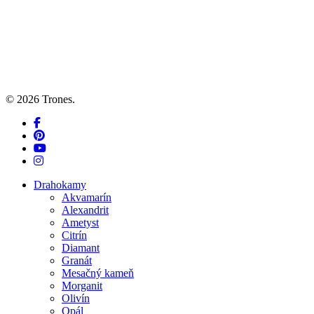
© 2026 Trones.
facebook
pinterest
youtube
instagram
Close
Drahokamy
Menu
Akvamarín
Alexandrit
Ametyst
Citrín
Diamant
Granát
Mesačný kameň
Morganit
Olivín
Opál