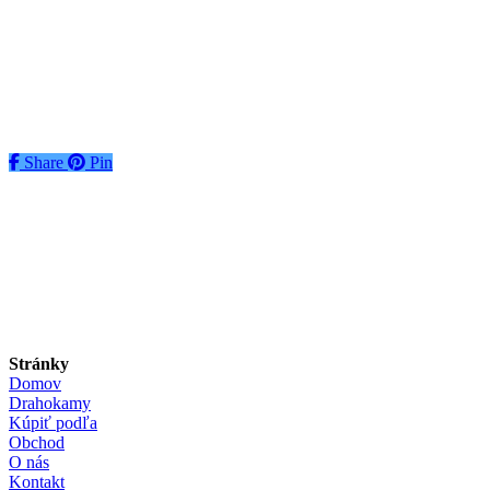
€
2500
€
2500
Pridať do košíka
Share
Share
Pin
Stránky
Domov
Drahokamy
Kúpiť podľa
Obchod
O nás
Kontakt