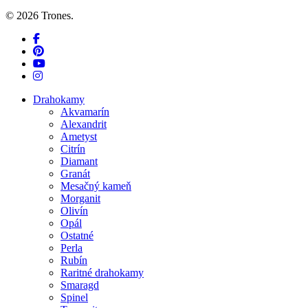
© 2026 Trones.
facebook
pinterest
youtube
instagram
Close
Drahokamy
Menu
Akvamarín
Alexandrit
Ametyst
Citrín
Diamant
Granát
Mesačný kameň
Morganit
Olivín
Opál
Ostatné
Perla
Rubín
Raritné drahokamy
Smaragd
Spinel