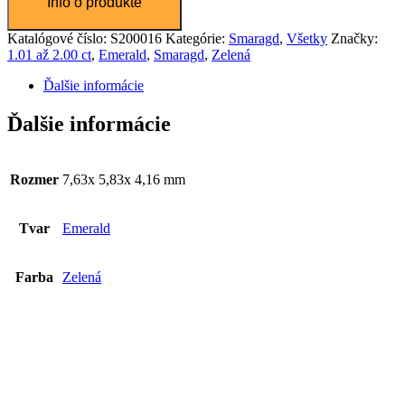
Color
Transparency
Window
Katalógové číslo:
S200016
Kategórie:
Smaragd
,
Všetky
Značky:
1.01 až 2.00 ct
,
Emerald
,
Smaragd
,
Zelená
Color
Transparency
Font Size
Ďalšie informácie
Ďalšie informácie
Text Edge Style
Rozmer
7,63x 5,83x 4,16 mm
Font Family
Tvar
Emerald
Reset
restore all settings to the default values
Done
Close Modal Dialog
Farba
Zelená
End of dialog window.
Smaragd 1,23ct