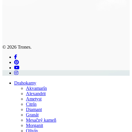
© 2026 Trones.
facebook
pinterest
youtube
instagram
Close
Drahokamy
Menu
Akvamarín
Alexandrit
Ametyst
Citrín
Diamant
Granát
Mesačný kameň
Morganit
Olivín