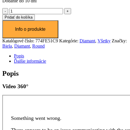
Dodanie do 10 dní
množstvo
Diamant
Pridať do košíka
1.71
ct
Katalógové číslo:
774FE51C9
Kategórie:
Diamant
,
Všetky
Značky:
Biela
,
Diamant
,
Round
Popis
Ďalšie informácie
Popis
Video 360°