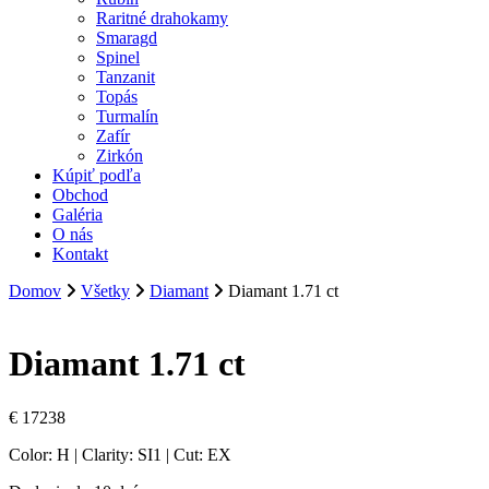
Raritné drahokamy
Smaragd
Spinel
Tanzanit
Topás
Turmalín
Zafír
Zirkón
Kúpiť podľa
Obchod
Galéria
O nás
Kontakt
Domov
Všetky
Diamant
Diamant 1.71 ct
Diamant 1.71 ct
€
17238
Color: H | Clarity: SI1 | Cut: EX