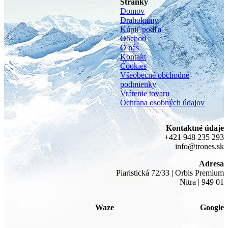
Stránky
Domov
Drahokamy
Kúpiť podľa
Obchod
O nás
Kontakt
Cookies
Všeobecné obchodné
podmienky
Vrátenie tovaru
Ochrana osobných údajov
Kontaktné údaje
+421 948 235 293
info@trones.sk
Adresa
Piaristická 72/33 | Orbis Premium
Nitra | 949 01
Waze
Google