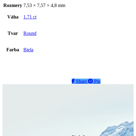
Rozmery
7,53 × 7,57 × 4,8 mm
Váha
1.71 ct
Tvar
Round
Farba
Biela
Share
Share
Pin
Diamant
1.00ct
€
3019
€
3019
Pridať do
košíka