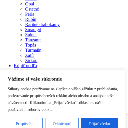
Opál
Ostatné
Perla
Rubín
Raritné drahokamy
Smaragd
Spinel
Tanzanit
Topás
Turmalín
Zafír
Zirkón
Kúpiť podľa
Obchod
Galéria
Vážime si vaše súkromie
O nás
Kontakt
Súbory cookie používame na zlepšenie vášho zážitku z prehliadania,
facebook
poskytovanie prispôsobených reklám alebo obsahu a analýzu našej
pinterest
návštevnosti. Kliknutím na „Prijať všetko“ súhlasíte s naším
youtube
používaním súborov cookie.
instagram
Prispôsobiť
Odmietnuť
Prijať všetko