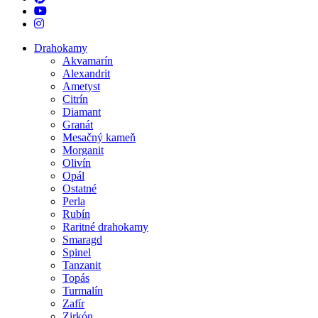
youtube
instagram
Close
Drahokamy
Menu
Akvamarín
Alexandrit
Ametyst
Citrín
Diamant
Granát
Mesačný kameň
Morganit
Olivín
Opál
Ostatné
Perla
Rubín
Raritné drahokamy
Smaragd
Spinel
Tanzanit
Topás
Turmalín
Zafír
Zirkón