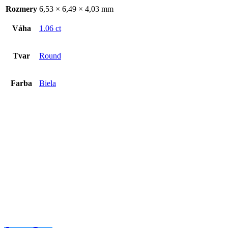
Rozmery
6,53 × 6,49 × 4,03 mm
Váha
1.06 ct
Tvar
Round
Farba
Biela
Diamant 1.00ct
€
3019
€
3019
Pridať do košíka