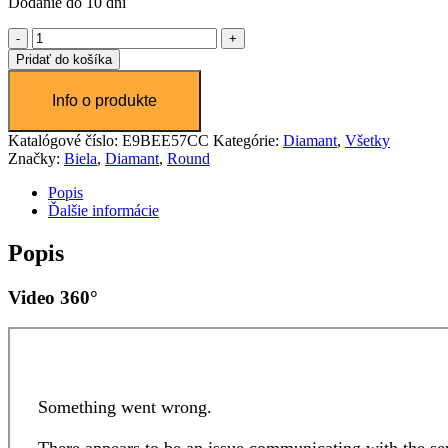
Dodanie do 10 dní
množstvo
Diamant
Pridať do košíka
1.06
ct
Katalógové číslo:
E9BEE57CC
Kategórie:
Diamant
,
Všetky
Značky:
Biela
,
Diamant
,
Round
Popis
Ďalšie informácie
Popis
Video 360°