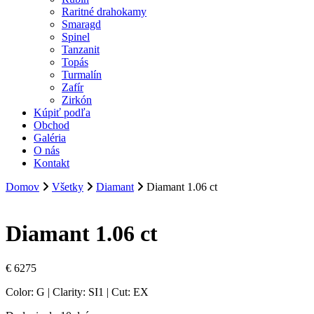
Raritné drahokamy
Smaragd
Spinel
Tanzanit
Topás
Turmalín
Zafír
Zirkón
Kúpiť podľa
Obchod
Galéria
O nás
Kontakt
Domov
Všetky
Diamant
Diamant 1.06 ct
Diamant 1.06 ct
€
6275
Color: G | Clarity: SI1 | Cut: EX