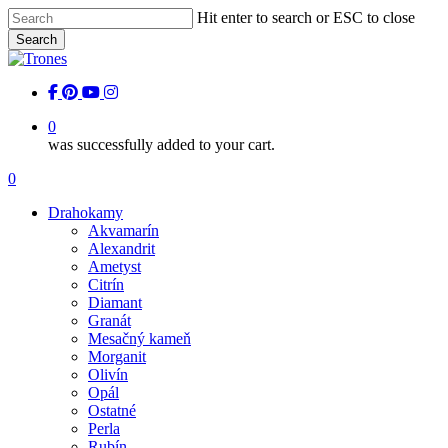
Skip
Hit enter to search or ESC to close
to
Search
main
Close
content
Search
facebook
pinterest
youtube
instagram
0
was successfully added to your cart.
Menu
0
Menu
Drahokamy
Akvamarín
Alexandrit
Ametyst
Citrín
Diamant
Granát
Mesačný kameň
Morganit
Olivín
Opál
Ostatné
Perla
Rubín