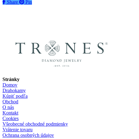
Share
Share
Pin
Stránky
Domov
Drahokamy
Kúpiť podľa
Obchod
O nás
Kontakt
Cookies
Všeobecné obchodné podmienky
Vrátenie tovaru
Ochrana osobných údajov