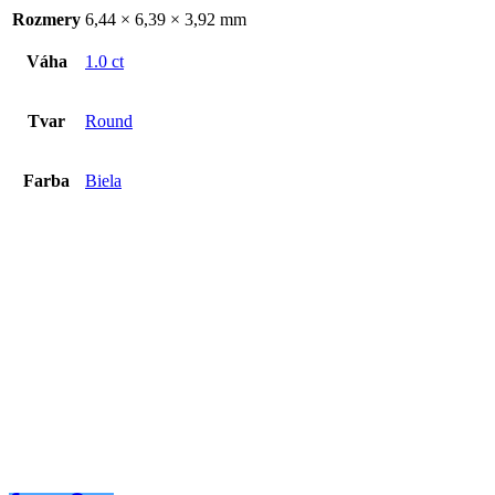
Rozmery
6,44 × 6,39 × 3,92 mm
Váha
1.0 ct
Tvar
Round
Farba
Biela
Diamant 1.00ct
€
3019
€
3019
Pridať do košíka