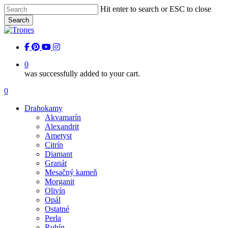
Skip
Hit enter to search or ESC to close
to
Search
main
Close
content
Search
facebook
pinterest
youtube
instagram
0
was successfully added to your cart.
Menu
0
Menu
Drahokamy
Akvamarín
Alexandrit
Ametyst
Citrín
Diamant
Granát
Mesačný kameň
Morganit
Olivín
Opál
Ostatné
Perla
Rubín