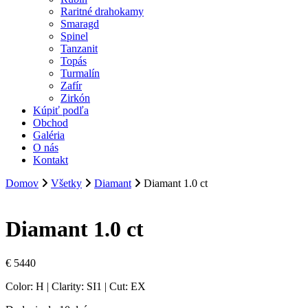
Raritné drahokamy
Smaragd
Spinel
Tanzanit
Topás
Turmalín
Zafír
Zirkón
Kúpiť podľa
Obchod
Galéria
O nás
Kontakt
Domov
Všetky
Diamant
Diamant 1.0 ct
Diamant 1.0 ct
€
5440
Color: H | Clarity: SI1 | Cut: EX