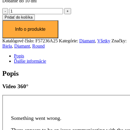
Dodanie do 10 dní
množstvo
Diamant
Pridať do košíka
1.0
ct
Katalógové číslo:
F57236A25
Kategórie:
Diamant
,
Všetky
Značky:
Biela
,
Diamant
,
Round
Popis
Ďalšie informácie
Popis
Video 360°