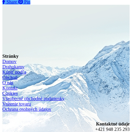
Share
Share
Pin
Stránky
Domov
Drahokamy
Kúpiť podľa
Obchod
O nás
Kontakt
Cookies
Všeobecné obchodné podmienky
Vrátenie tovaru
Ochrana osobných údajov
Kontaktné údaje
+421 948 235 293