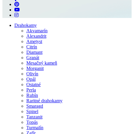
pinterest
youtube
instagram
Close
Drahokamy
Menu
Akvamarín
Alexandrit
Ametyst
Citrín
Diamant
Granát
Mesačný kameň
Morganit
Olivín
Opál
Ostatné
Perla
Rubín
Raritné drahokamy
Smaragd
Spinel
Tanzanit
Topás
Turmalín
Zafír