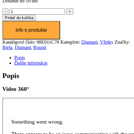
Dodanie do 10 dní
množstvo
Diamant
Pridať do košíka
0.75
ct
Katalógové číslo:
98E011C78
Kategórie:
Diamant
,
Všetky
Značky:
Biela
,
Diamant
,
Round
Popis
Ďalšie informácie
Popis
Video 360°