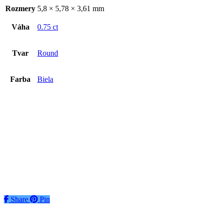
Rozmery
5,8 × 5,78 × 3,61 mm
Váha
0.75 ct
Tvar
Round
Farba
Biela
Diamant 1.00ct
€
3019
€
3019
Pridať do košíka
Share
Share
Pin