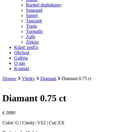
Raritné drahokamy
Smaragd
Spinel
Tanzanit
Topás
Turmalín
Zafír
Zirkón
Kúpiť podľa
Obchod
Galéria
O nás
Kontakt
Domov
Všetky
Diamant
Diamant 0.75 ct
Diamant 0.75 ct
€
2880
Color: G | Clarity: VS2 | Cut: EX