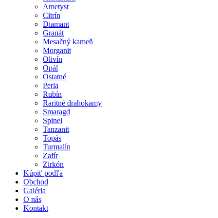
Ametyst
Citrín
Diamant
Granát
Mesačný kameň
Morganit
Olivín
Opál
Ostatné
Perla
Rubín
Raritné drahokamy
Smaragd
Spinel
Tanzanit
Topás
Turmalín
Zafír
Zirkón
Kúpiť podľa
Obchod
Galéria
O nás
Kontakt