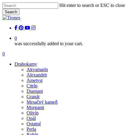
Skip
Hit enter to search or ESC to close
to
Search
main
Close
content
Search
facebook
pinterest
youtube
instagram
0
was successfully added to your cart.
Menu
0
Menu
Drahokamy
Akvamarín
Alexandrit
Ametyst
Citrín
Diamant
Granát
Mesačný kameň
Morganit
Olivín
Opál
Ostatné
Perla
Rubín