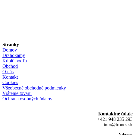
Stránky
Domov
Drahokamy
Kúpiť podľa
Obchod
O nás
Kontakt
Cookies
Všeobecné obchodné podmienky
Vrátenie tovaru
Ochrana osobných údajov
Kontaktné údaje
+421 948 235 293
info@trones.sk
Adresa