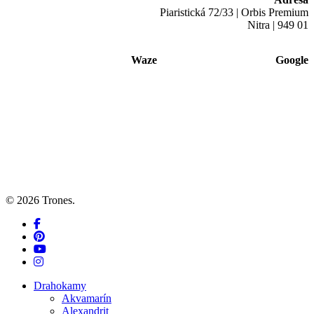
Piaristická 72/33 | Orbis Premium
Nitra | 949 01
Waze
Google
© 2026 Trones.
facebook
pinterest
youtube
instagram
Close
Drahokamy
Menu
Akvamarín
Alexandrit