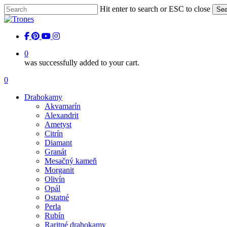
Skip
Hit enter to search or ESC to close
Sea
to
Close
main
Search
content
facebook
pinterest
youtube
instagram
0
was successfully added to your cart.
Menu
0
Menu
Drahokamy
Akvamarín
Alexandrit
Ametyst
Citrín
Diamant
Granát
Mesačný kameň
Morganit
Olivín
Opál
Ostatné
Perla
Rubín
Raritné drahokamy