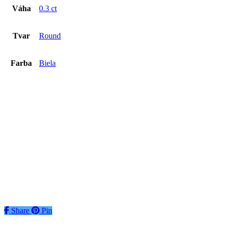
Váha
0.3 ct
Tvar
Round
Farba
Biela
Diamant 1.00ct
€
3019
€
3019
Pridať do košíka
Share
Share
Pin