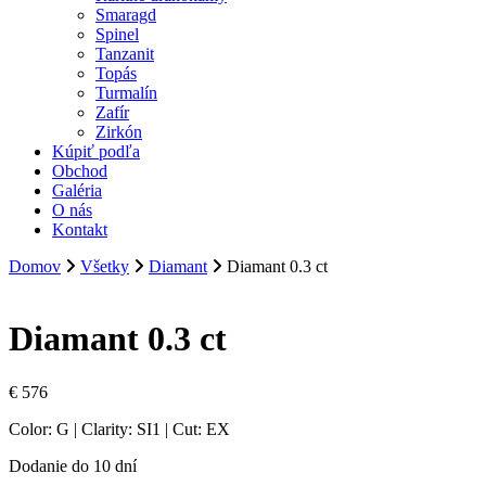
Smaragd
Spinel
Tanzanit
Topás
Turmalín
Zafír
Zirkón
Kúpiť podľa
Obchod
Galéria
O nás
Kontakt
Domov
Všetky
Diamant
Diamant 0.3 ct
Diamant 0.3 ct
€
576
Color: G | Clarity: SI1 | Cut: EX
Dodanie do 10 dní