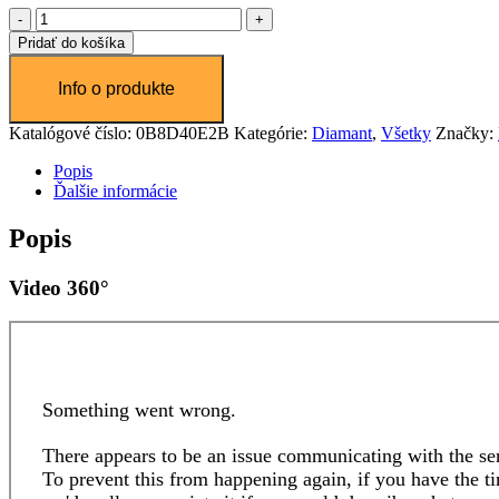
množstvo
Diamant
Pridať do košíka
0.3
ct
Katalógové číslo:
0B8D40E2B
Kategórie:
Diamant
,
Všetky
Značky:
Popis
Ďalšie informácie
Popis
Video 360°