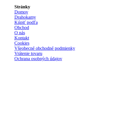
Stránky
Domov
Drahokamy
Kúpiť podľa
Obchod
O nás
Kontakt
Cookies
Všeobecné obchodné podmienky
Vrátenie tovaru
Ochrana osobných údajov