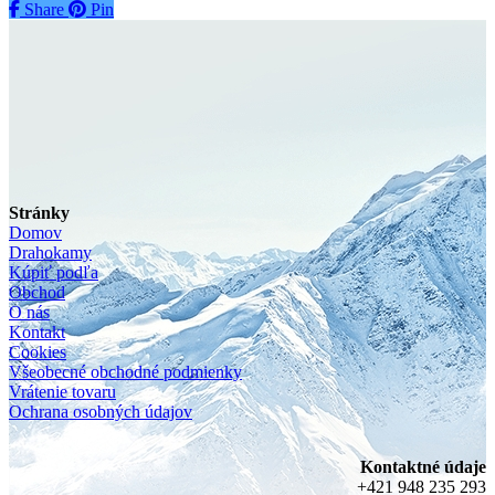
Share
Share
Pin
Stránky
Domov
Drahokamy
Kúpiť podľa
Obchod
O nás
Kontakt
Cookies
Všeobecné obchodné podmienky
Vrátenie tovaru
Ochrana osobných údajov
Kontaktné údaje
+421 948 235 293