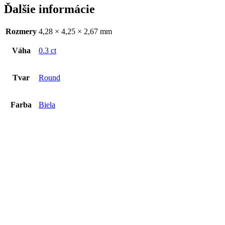
Ďalšie informácie
Rozmery
4,28 × 4,25 × 2,67 mm
Váha
0.3 ct
Tvar
Round
Farba
Biela
Diamant 1.00ct
€
3019
€
3019
Pridať do košíka