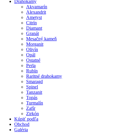
Close
Drahokamy
Menu
Akvamarín
Alexandrit
Ametyst
Citrín
Diamant
Granát
Mesačný kameň
Morganit
Olivín
Opál
Ostatné
Perla
Rubín
Raritné drahokamy
Smaragd
Spinel
Tanzanit
Topás
Turmalín
Zafír
Zirkón
Kúpiť podľa
Obchod
Galéria