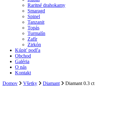
Raritné drahokamy
Smaragd
Spinel
Tanzanit
Topás
Turmalín
Zafír
Zirkón
Kúpiť podľa
Obchod
Galéria
O nás
Kontakt
Domov
Všetky
Diamant
Diamant 0.3 ct