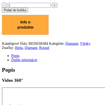
množstvo
Diamant
Pridať do košíka
0.3
ct
Katalógové číslo:
BEDE68384
Kategórie:
Diamant
,
Všetky
Značky:
Biela
,
Diamant
,
Round
Popis
Ďalšie informácie
Popis
Video 360°