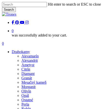
Skip
Hit enter to search or ESC to close
to
Search
main
Close
content
Search
facebook
pinterest
youtube
instagram
0
was successfully added to your cart.
Menu
0
Menu
Drahokamy
Akvamarín
Alexandrit
Ametyst
Citrín
Diamant
Granát
Mesačný kameň
Morganit
Olivín
Opál
Ostatné
Perla
Rubín