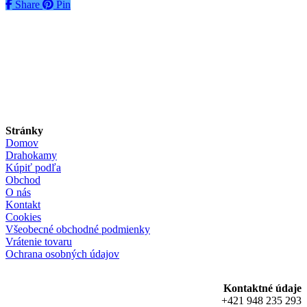
Share
Share
Pin
Stránky
Domov
Drahokamy
Kúpiť podľa
Obchod
O nás
Kontakt
Cookies
Všeobecné obchodné podmienky
Vrátenie tovaru
Ochrana osobných údajov
Kontaktné údaje
+421 948 235 293