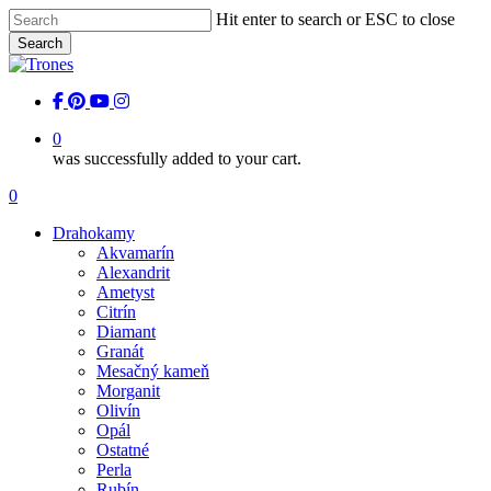
Skip
Hit enter to search or ESC to close
to
Search
main
Close
content
Search
facebook
pinterest
youtube
instagram
0
was successfully added to your cart.
Menu
0
Menu
Drahokamy
Akvamarín
Alexandrit
Ametyst
Citrín
Diamant
Granát
Mesačný kameň
Morganit
Olivín
Opál
Ostatné
Perla
Rubín