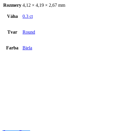
Rozmery
4,12 × 4,19 × 2,67 mm
Váha
0.3 ct
Tvar
Round
Farba
Biela
Diamant 1.00ct
€
3019
€
3019
Pridať do košíka