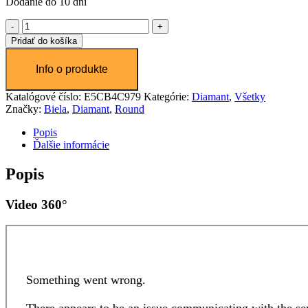
Dodanie do 10 dní
množstvo
Diamant
Pridať do košíka
0.3
ct
Katalógové číslo:
E5CB4C979
Kategórie:
Diamant
,
Všetky
Značky:
Biela
,
Diamant
,
Round
Popis
Ďalšie informácie
Popis
Video 360°