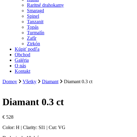
Raritné drahokamy
Smaragd
Spinel
Tanzanit
Topás
Turmalín
Zafír
Zirkón
Kúpiť podľa
Obchod
Galéria
O nás
Kontakt
Domov
Všetky
Diamant
Diamant 0.3 ct
Diamant 0.3 ct
€
528
Color: H | Clarity: SI1 | Cut: VG