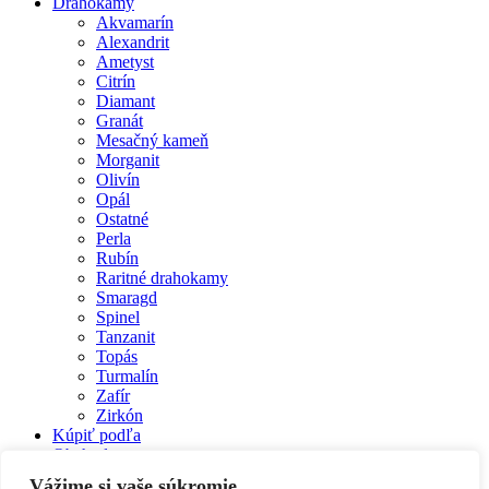
Close
Drahokamy
Menu
Akvamarín
Alexandrit
Ametyst
Citrín
Diamant
Granát
Mesačný kameň
Morganit
Olivín
Opál
Ostatné
Perla
Rubín
Raritné drahokamy
Smaragd
Spinel
Tanzanit
Topás
Turmalín
Zafír
Zirkón
Kúpiť podľa
Obchod
Galéria
Vážime si vaše súkromie