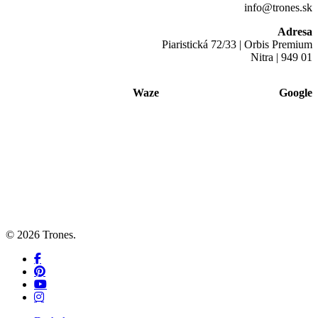
info@trones.sk
Text Edge Style
Adresa
Piaristická 72/33 | Orbis Premium
Nitra | 949 01
Font Family
Waze
Google
Reset
restore all settings to the default values
Done
Close Modal Dialog
End of dialog window.
© 2026 Trones.
facebook
pinterest
youtube
instagram