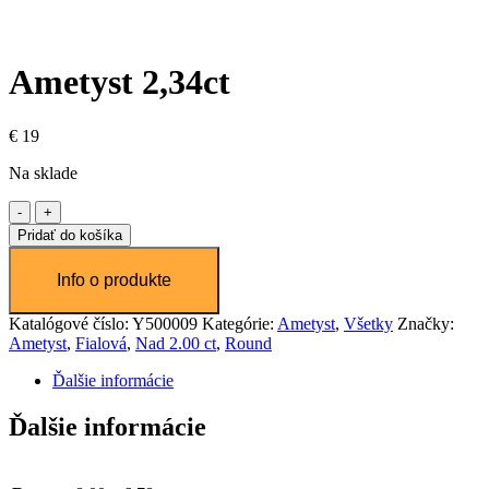
Ametyst 2,34ct
€
19
Na sklade
množstvo
Ametyst
Pridať do košíka
2,34ct
Katalógové číslo:
Y500009
Kategórie:
Ametyst
,
Všetky
Značky:
Ametyst
,
Fialová
,
Nad 2.00 ct
,
Round
Ďalšie informácie
Ďalšie informácie