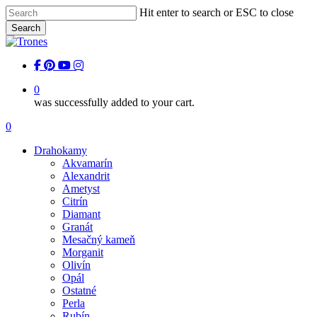
Skip
Hit enter to search or ESC to close
to
Search
main
Close
content
Search
facebook
pinterest
youtube
instagram
0
was successfully added to your cart.
Menu
0
Menu
Drahokamy
Akvamarín
Alexandrit
Ametyst
Citrín
Diamant
Granát
Mesačný kameň
Morganit
Olivín
Opál
Ostatné
Perla
Rubín