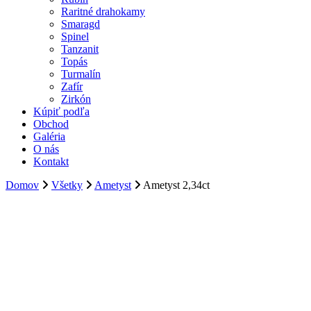
Raritné drahokamy
Smaragd
Spinel
Tanzanit
Topás
Turmalín
Zafír
Zirkón
Kúpiť podľa
Obchod
Galéria
O nás
Kontakt
Domov
Všetky
Ametyst
Ametyst 2,34ct